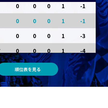
0
0
0
1
-1
AWAY
0
0
0
1
-1
サンガスタジアム by ＫＹＯＣＥＲＡ
0
0
0
1
-3
京
0
0
0
1
-4
順位表を見る