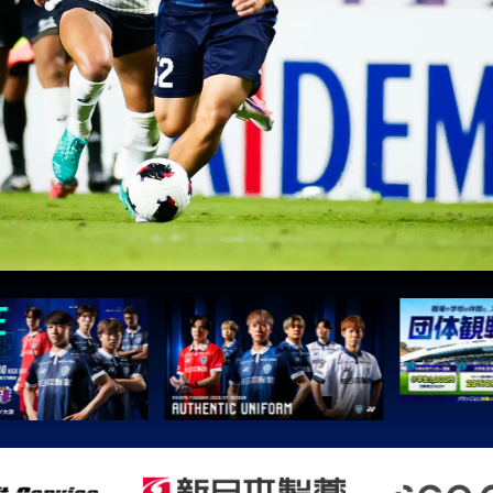
3
鹿島
3
Ｇ大阪
5
柏
5
Ｃ大阪
5
長崎
8
清水
8
神戸