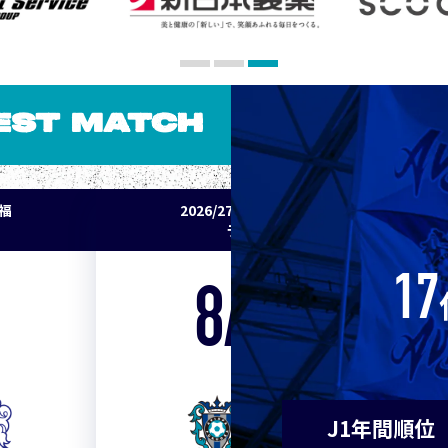
10
東京Ｖ
10
川崎Ｆ
EST MATCH
12
浦和
パ福
2026/27明治安田J1リーグ 鹿島アント
12
横浜F
ラーズ vs アビスパ福岡
14
水戸
17
8/22
Sat. 18:00
14
京都
VS
14
岡山
J1年間順位