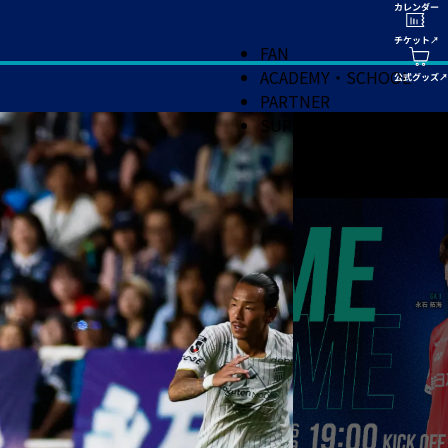
FAN
ACADEMY・SCHOOL
PARTNER
SUPPORT
3
1
0
0
4
3
1
0
0
3