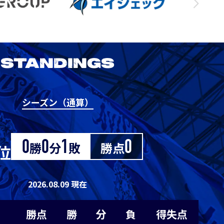
1
0
1
0
0
1
0
1
0
0
STANDINGS
0
0
0
1
-1
シーズン（通算）
2026/27明治安田J1リーグ 京都サンガ
M
0
0
0
1
-1
F.C. vs アビスパ福岡
0
0
0
1
-1
0
勝
0
分
1
敗
勝点
0
位
8/29
Sat. 19:00
0
0
0
1
-1
2026.08.09 現在
VS
0
0
0
1
-1
勝点
勝
分
負
得失点