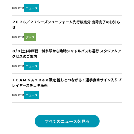
ニュース
2026.07.31
２０２６／２７シーズンユニフォーム先行販売分 出荷完了のお知ら
せ
グッズ
2026.07.31
８/８(土)神戸戦 博多駅から臨時シャトルバスも運行 スタジアムア
クセスのご案内
ニュース
2026.07.31
ＴＥＡＭ ＮＡＹＢｅｅ限定 推しとつながる！選手直筆サイン入りプ
レイヤーズチェキ販売
ニュース
2026.07.31
すべてのニュースを見る