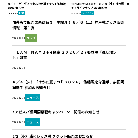
８／８（土）ヴィッセル神戸戦チケット追加販
TEAM NAYBee限定 ８／８（土）神戸戦 ガ
売のお知らせ
チャラインナップのお知らせ
未分類
ファンクラブ
2026.08.04
2026.08.04
開幕戦で販売の新商品を一挙紹介！ ８／８（土）神戸戦グッズ販売
情報 第１弾
グッズ
2026.08.03
ＴＥＡＭ ＮＡＹＢｅｅ限定 ２０２６／２７も登場「推し活シー
ト」販売！
ファンクラブ
2026.07.31
８／４（火）「はかた夏まつり２０２６」 佐藤颯之介選手、前田陽
輝選手 参加のお知らせ
ニュース
2026.07.31
#アビスパ福岡開幕戦キャンペーン 開催のお知らせ
ニュース
2026.07.31
9/2（水）浦和レッズ戦 チケット販売のお知らせ