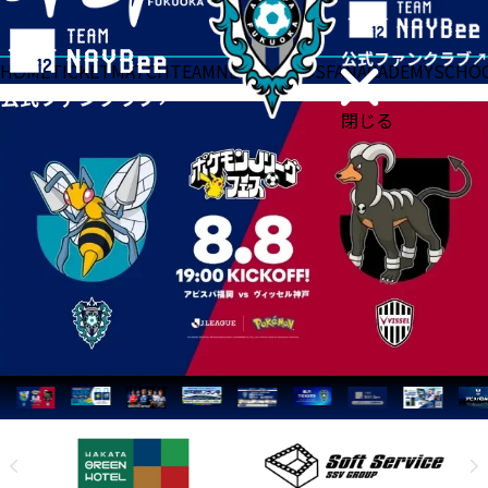
HOME
TICKET
MATCH
TEAM
NEWS
GOODS
FAN
ACADEMY
SCHO
閉じる