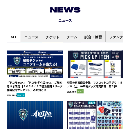
NEWS
ニュース
ALL
ニュース
チケット
チーム
試合・練習
ファンクラブ
「ドコモ MAX」「ドコモ ポイ活 MAX」 ご契約
待望の再販商品多数！マスコットコラボも！ ８
者さま限定 【２０２６／２７明治安田Ｊリーグ
／８（土）神戸戦グッズ販売情報 第２弾
開幕記念プレゼント】のお知らせ
グッズ
2026.08.05
ニュース
2026.08.06