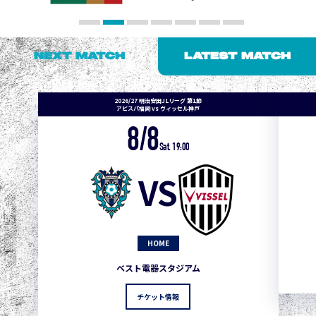
NEXT MATCH
LATEST MATCH
2026/27 明治安田J1リーグ 第1節
アビスパ福岡 vs ヴィッセル神戸
8/8
Sat. 19:00
VS
HOME
ベスト電器スタジアム
チケット情報