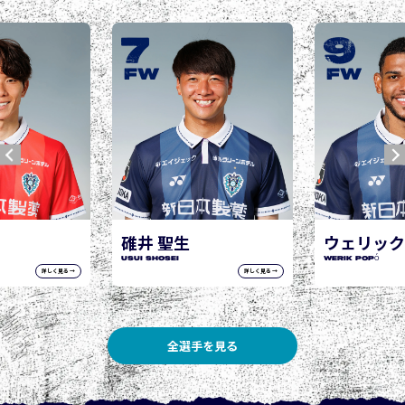
9
10
城後 寿
JOGO Hisashi
FW
FW
ウェリック ポポ
WERIK POPÓ
詳しく見る →
詳しく見る →
全選手を見る