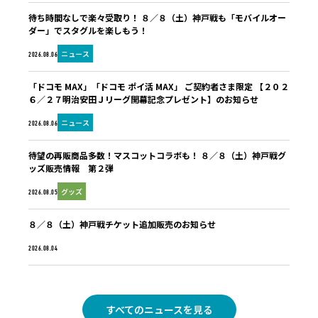
待ち時間なしで楽々受取り！ ８／８（土）神戸戦も「モバイルオー
ダー」でスタグルを楽しもう！
ニュース
2026.08.06
「ドコモ MAX」「ドコモ ポイ活 MAX」 ご契約者さま限定 【２０２
６／２７明治安田Ｊリーグ開幕記念プレゼント】のお知らせ
ニュース
2026.08.06
待望の再販商品多数！マスコットコラボも！ ８／８（土）神戸戦グ
ッズ販売情報 第２弾
グッズ
2026.08.05
８／８（土）神戸戦チケット追加販売のお知らせ
未分類
2026.08.04
すべてのニュースを見る