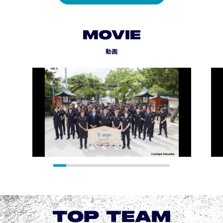
MOVIE
動画
TOP TEAM