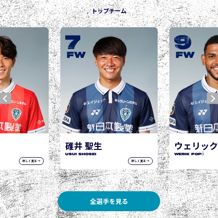
トップチーム
9
10
城後 寿
JOGO Hisashi
FW
FW
ウェリック ポポ
WERIK POPÓ
詳しく見る →
詳しく見る →
全選手を見る