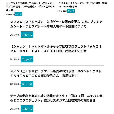
ガーデンテラス福岡・アルカーサルアヴィオ・
２０２６／２７シーズン アビスパ福岡 観戦
アビスパ福岡 コラボ結婚式プレゼント企画のお
マナーのお知らせ
知らせ
ニュース
2026.08.06
ニュース
2026.08.06
２０２６／２７シーズン 入場ゲート位置の変更ならびに プレミア
ムシート・アビスパシート専用入場ゲート設置について
ニュース
2026.08.06
【シャレン！】ペットボトルキャップ回収プロジェクト「ＡＶＩＳ
ＰＡ ＯＮＥ ＣＡＰ ＡＣＴＩＯＮ」始動のお知らせ
ニュース
2026.08.06
９／５（土）水戸戦 チケット販売のお知らせ スペシャルゲスト
ＦＡＮＴＡＳＴＩＣＳ瀬口黎弥さん 来場決定！！
ニュース
2026.08.06
テープの巻心を集めて緑の地球を守ろう！ 「第１７回 ニチバン巻
心ＥＣＯプロジェクト」協力とスタジアム回収実施のお知らせ
ニュース
2026.08.06