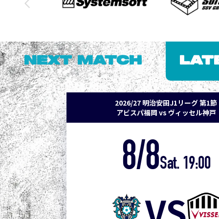
NEXT MATCH
LAT
2026/27 明治安田J1リーグ 第1節
アビスパ福岡 vs ヴィッセル神戸
8/8
Sat. 19:00
VS