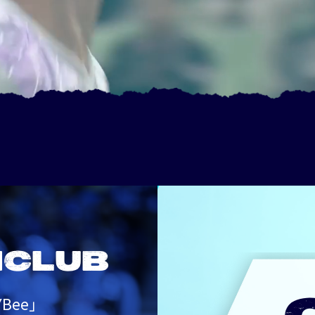
NCLUB
Bee」