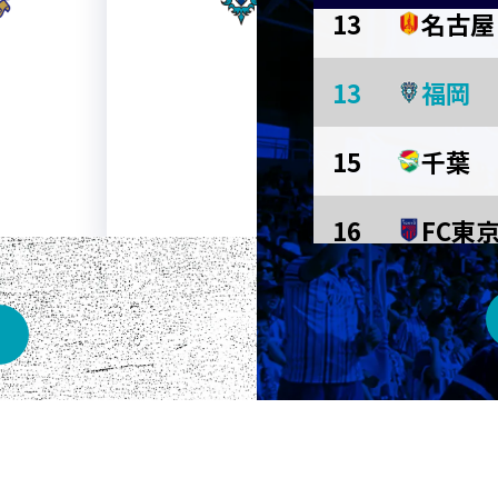
13
名古屋
AWAY
13
福岡
メルカリスタジアム
15
千葉
16
FC東
東京Ｖ
川崎Ｆ
京都