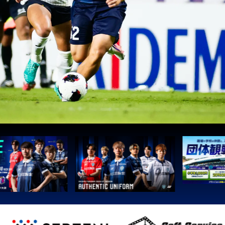
1
町田
2
広島
3
鹿島
3
Ｇ大阪
5
柏