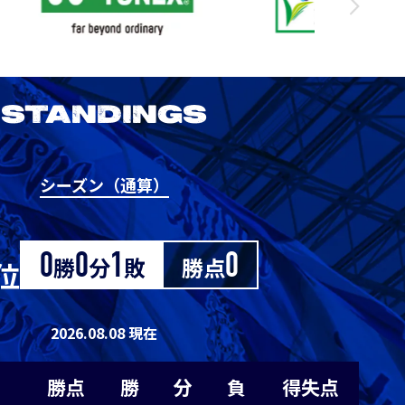
3
1
0
0
1
3
1
0
0
1
STANDINGS
3
1
0
0
1
シーズン（通算）
2026/27明治安田J1リーグ 京都サンガ
0
0
0
1
-1
F.C. vs アビスパ福岡
M
0
0
0
1
-1
0
勝
0
分
1
敗
勝点
0
位
8/29
Sat. 19:00
0
0
0
1
-1
2026.08.08 現在
VS
0
0
0
1
-1
勝点
勝
分
負
得失点