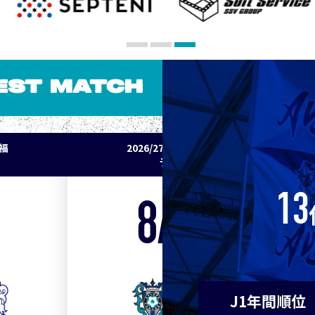
5
Ｃ大阪
7
清水
EST MATCH
7
神戸
パ福
2026/27明治安田J1リーグ 鹿島アント
9
浦和
ラーズ vs アビスパ福岡
9
横浜F
13
8/22
Sat. 18:00
11
水戸
VS
11
岡山
J1年間順位