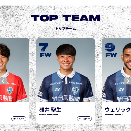
TOP TEAM
トップチーム
9
10
城後 寿
JOGO Hisashi
FW
FW
ウェリック ポポ
WERIK POPÓ
詳しく見る →
詳しく見る →