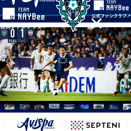
HOME
TICKET
MATCH
TEAM
NEWS
GOODS
FAN
ACADEMY
SCHO
閉じる