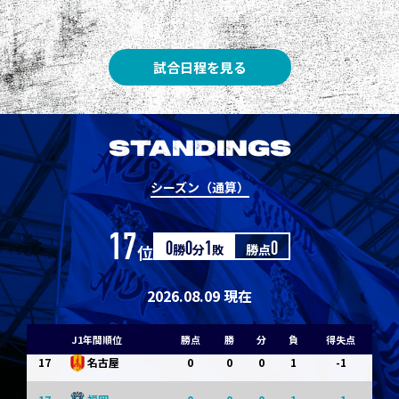
8
3
1
0
0
1
清水
8
3
1
0
0
1
神戸
試合日程を見る
10
1
0
1
0
0
東京Ｖ
10
1
0
1
0
0
川崎Ｆ
STANDINGS
12
0
0
0
1
-1
浦和
シーズン（通算）
12
0
0
0
1
-1
横浜FM
17
位
0
勝
0
分
1
敗
勝点
0
14
0
0
0
1
-1
水戸
14
0
0
0
1
-1
京都
2026.08.09 現在
14
0
0
0
1
-1
岡山
J1年間順位
勝点
勝
分
負
得失点
17
0
0
0
1
-1
名古屋