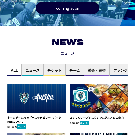
coming soon
NEWS
ニュース
ALL
ニュース
チケット
チーム
試合・練習
ファンクラブ
ホームゲームでの「サステナビリティパーク」
２０２６シーズンスタジアムグルメのご案内
開設について
ニュース
2026.08.07
ニュース
2026.08.08