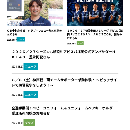
ＯＢ中村北斗氏 クラブ・フェロー契約更新の
２０２６／２７明治安田Ｊ１リーグ アビスパ福
お知らせ
岡「ＶＩＣＴＯＲＹ ＡＵＣＴＩＯＮ」開催の
お知らせ
ニュース
2026.08.07
グッズ
2026.08.07
２０２６／２７シーズンも続投!! アビスパ福岡公式アンバサダーＨ
ＫＴ４８ 豊永阿紀さん
ニュース
2026.08.07
８／８（土）神戸戦 両チームサポーター感動体験！ ～ピッチサイ
ドで練習見学をしよう！～
ニュース
2026.08.07
全選手展開！ベビーユニフォーム＆ユニフォームベアキーホルダー
受注販売開始のお知らせ
グッズ
2026.08.07