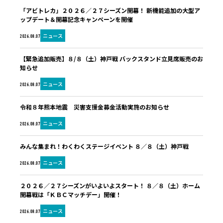
「アビトレカ」２０２６／２７シーズン開幕！ 新機能追加の大型ア
ップデート＆開幕記念キャンペーンを開催
ニュース
2026.08.07
【緊急追加販売】８/８（土）神戸戦 バックスタンド立見席販売のお
知らせ
ニュース
2026.08.07
令和８年熊本地震 災害支援金募金活動実施のお知らせ
ニュース
2026.08.07
みんな集まれ！わくわくステージイベント ８／８（土）神戸戦
ニュース
2026.08.07
２０２６／２７シーズンがいよいよスタート！ ８／８（土）ホーム
開幕戦は「ＫＢＣマッチデー」開催！
ニュース
2026.08.07