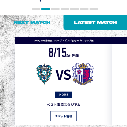
NEXT MATCH
LATEST MATCH
2026/27明治安田J1リーグ アビスパ福岡 vs セレッソ大阪
8/15
1
3
1
0
0
4
町田
Sat. 19:00
2
3
1
0
0
3
広島
VS
3
3
1
0
0
1
鹿島
3
3
1
0
0
1
Ｇ大阪
HOME
5
3
1
0
0
1
柏
ベスト電器スタジアム
5
3
1
0
0
1
Ｃ大阪
チケット情報
5
3
1
0
0
1
長崎