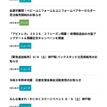
全選手展開！ベビーユニフォーム＆ユニフォームベアキーホルダー
受注販売開始のお知らせ
グッズ
2026.08.07
「アビトレカ」２０２６／２７シーズン開幕！ 新機能追加の大型ア
ップデート＆開幕記念キャンペーンを開催
ニュース
2026.08.07
【緊急追加販売】８/８（土）神戸戦 バックスタンド立見席販売のお
知らせ
ニュース
2026.08.07
令和８年熊本地震 災害支援金募金活動実施のお知らせ
ニュース
2026.08.07
みんな集まれ！わくわくステージイベント ８／８（土）神戸戦
ニュース