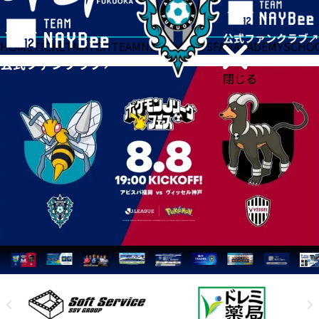
HOME
TICKET
MATCH
TEAM
NEWS
GOODS
FAN
ACADEMY
SCHO
閉じる