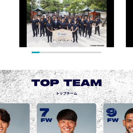
TOP TEAM
トップチーム
9
10
城後 寿
JOGO Hisashi
FW
FW