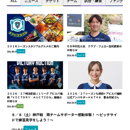
ALL
ニュース
チケット
チーム
試合・練習
ファンクラブ
２０２６シーズンスタジアムグルメのご案内
ＯＢ中村北斗氏 クラブ・フェロー契約更新の
お知らせ
ニュース
2026.08.07
ニュース
2026.08.07
２０２６／２７明治安田Ｊ１リーグ アビスパ福
２０２６／２７シーズンも続投!! アビスパ福岡
岡「ＶＩＣＴＯＲＹ ＡＵＣＴＩＯＮ」開催の
公式アンバサダーＨＫＴ４８ 豊永阿紀さん
お知らせ
ニュース
2026.08.07
グッズ
2026.08.07
８／８（土）神戸戦 両チームサポーター感動体験！ ～ピッチサイ
ドで練習見学をしよう！～
ニュース
2026.08.07