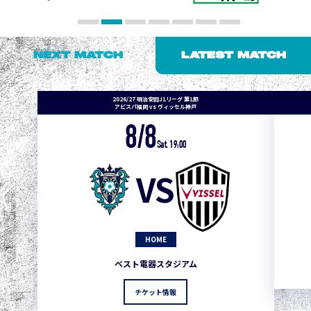
NEXT MATCH
LATEST MATCH
2026/27 明治安田J1リーグ 第1節
アビスパ福岡 vs ヴィッセル神戸
8/8
Sat. 19:00
VS
HOME
ベスト電器スタジアム
チケット情報