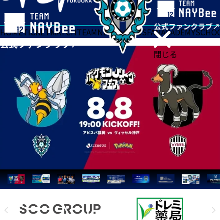
HOME
TICKET
MATCH
TEAM
NEWS
GOODS
FAN
ACADEMY
SCHO
閉じる