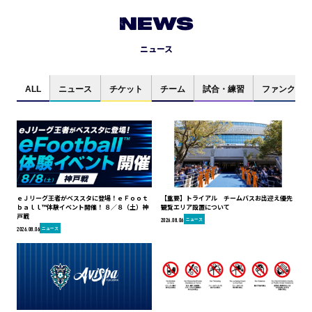
NEWS
ニュース
ALL
ニュース
チケット
チーム
試合・練習
ファンクラブ
ｅＪリーグ王者がベススタに登場！ｅＦｏｏｔ
【重要】トライアル チームバスお出迎え優先
ｂａｌｌ™体験イベント開催！ ８／８（土）神
観覧エリア設置について
戸戦
ニュース
2026.08.06
ニュース
2026.08.06