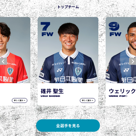
トップチーム
7
9
FW
FW
碓井 聖生
ウェリック
USUI Shosei
WERIK POPÓ
詳しく見る →
詳しく見る →
全選手を見る