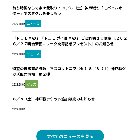
待ち時間なしで楽々受取り！ ８／８（土）神戸戦も「モバイルオー
ダー」でスタグルを楽しもう！
ニュース
2026.08.06
「ドコモ MAX」「ドコモ ポイ活 MAX」 ご契約者さま限定 【２０２
６／２７明治安田Ｊリーグ開幕記念プレゼント】のお知らせ
ニュース
2026.08.06
待望の再販商品多数！マスコットコラボも！ ８／８（土）神戸戦グ
ッズ販売情報 第２弾
グッズ
2026.08.05
８／８（土）神戸戦チケット追加販売のお知らせ
未分類
2026.08.04
すべてのニュースを見る