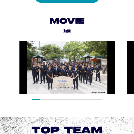
MOVIE
動画
TOP TEAM