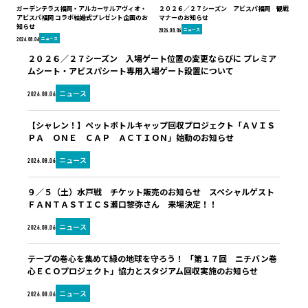
ガーデンテラス福岡・アルカーサルアヴィオ・
２０２６／２７シーズン アビスパ福岡 観戦
アビスパ福岡 コラボ結婚式プレゼント企画のお
マナーのお知らせ
知らせ
ニュース
2026.08.06
ニュース
2026.08.06
２０２６／２７シーズン 入場ゲート位置の変更ならびに プレミア
ムシート・アビスパシート専用入場ゲート設置について
ニュース
2026.08.06
【シャレン！】ペットボトルキャップ回収プロジェクト「ＡＶＩＳ
ＰＡ ＯＮＥ ＣＡＰ ＡＣＴＩＯＮ」始動のお知らせ
ニュース
2026.08.06
９／５（土）水戸戦 チケット販売のお知らせ スペシャルゲスト
ＦＡＮＴＡＳＴＩＣＳ瀬口黎弥さん 来場決定！！
ニュース
2026.08.06
テープの巻心を集めて緑の地球を守ろう！ 「第１７回 ニチバン巻
心ＥＣＯプロジェクト」協力とスタジアム回収実施のお知らせ
ニュース
2026.08.06