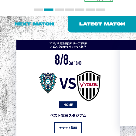
NEXT MATCH
LATEST MATCH
2026/27 明治安田J1リーグ 第1節
アビスパ福岡 vs ヴィッセル神戸
8/8
Sat. 19:00
VS
HOME
ベスト電器スタジアム
チケット情報