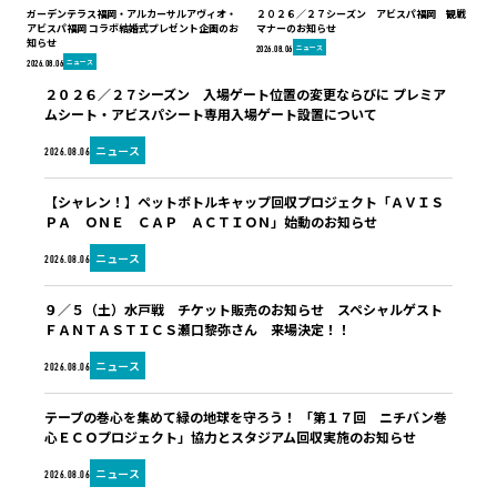
ガーデンテラス福岡・アルカーサルアヴィオ・
２０２６／２７シーズン アビスパ福岡 観戦
アビスパ福岡 コラボ結婚式プレゼント企画のお
マナーのお知らせ
知らせ
ニュース
2026.08.06
ニュース
2026.08.06
２０２６／２７シーズン 入場ゲート位置の変更ならびに プレミア
ムシート・アビスパシート専用入場ゲート設置について
ニュース
2026.08.06
【シャレン！】ペットボトルキャップ回収プロジェクト「ＡＶＩＳ
ＰＡ ＯＮＥ ＣＡＰ ＡＣＴＩＯＮ」始動のお知らせ
ニュース
2026.08.06
９／５（土）水戸戦 チケット販売のお知らせ スペシャルゲスト
ＦＡＮＴＡＳＴＩＣＳ瀬口黎弥さん 来場決定！！
ニュース
2026.08.06
テープの巻心を集めて緑の地球を守ろう！ 「第１７回 ニチバン巻
心ＥＣＯプロジェクト」協力とスタジアム回収実施のお知らせ
ニュース
2026.08.06