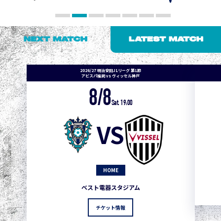
NEXT MATCH
LATEST MATCH
2026/27 明治安田J1リーグ 第1節
アビスパ福岡 vs ヴィッセル神戸
8/8
Sat. 19:00
VS
HOME
ベスト電器スタジアム
チケット情報