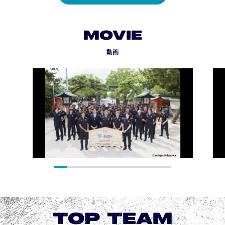
MOVIE
動画
TOP TEAM