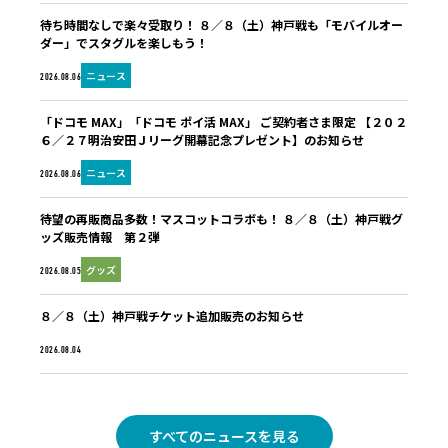
待ち時間なしで楽々受取り！ ８／８（土）神戸戦も「モバイルオー
ダー」でスタグルを楽しもう！
ニュース
2026.08.06
「ドコモ MAX」「ドコモ ポイ活 MAX」 ご契約者さま限定 【２０２
６／２７明治安田Ｊリーグ開幕記念プレゼント】のお知らせ
ニュース
2026.08.06
待望の再販商品多数！マスコットコラボも！ ８／８（土）神戸戦グ
ッズ販売情報 第２弾
グッズ
2026.08.05
８／８（土）神戸戦チケット追加販売のお知らせ
未分類
2026.08.04
すべてのニュースを見る