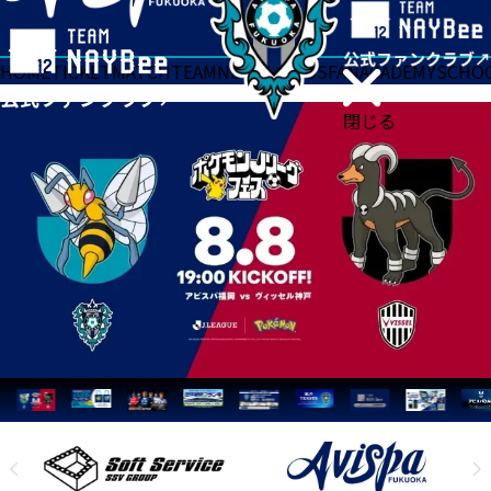
HOME
TICKET
MATCH
TEAM
NEWS
GOODS
FAN
ACADEMY
SCHO
閉じる