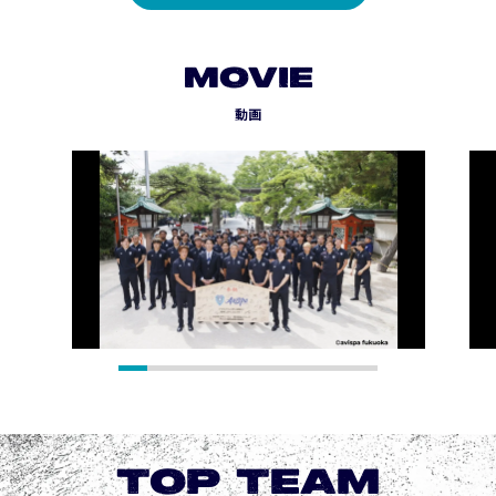
MOVIE
動画
TOP TEAM