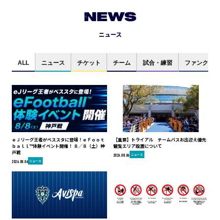
NEWS
ニュース
ALL
ニュース
チケット
チーム
試合・練習
ファンクラブ
ｅＪリーグ王者がベススタに登場！ｅＦｏｏｔ
【重要】トライアル チームバスお出迎え優先
ｂａｌｌ™体験イベント開催！ ８／８（土）神
観覧エリア設置について
戸戦
ニュース
2026.08.06
ニュース
2026.08.06