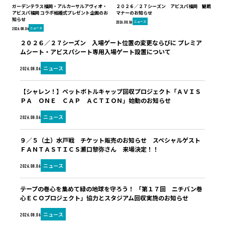
ガーデンテラス福岡・アルカーサルアヴィオ・
２０２６／２７シーズン アビスパ福岡 観戦
アビスパ福岡 コラボ結婚式プレゼント企画のお
マナーのお知らせ
知らせ
ニュース
2026.08.06
ニュース
2026.08.06
２０２６／２７シーズン 入場ゲート位置の変更ならびに プレミア
ムシート・アビスパシート専用入場ゲート設置について
ニュース
2026.08.06
【シャレン！】ペットボトルキャップ回収プロジェクト「ＡＶＩＳ
ＰＡ ＯＮＥ ＣＡＰ ＡＣＴＩＯＮ」始動のお知らせ
ニュース
2026.08.06
９／５（土）水戸戦 チケット販売のお知らせ スペシャルゲスト
ＦＡＮＴＡＳＴＩＣＳ瀬口黎弥さん 来場決定！！
ニュース
2026.08.06
テープの巻心を集めて緑の地球を守ろう！ 「第１７回 ニチバン巻
心ＥＣＯプロジェクト」協力とスタジアム回収実施のお知らせ
ニュース
2026.08.06