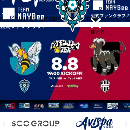
HOME
TICKET
MATCH
TEAM
NEWS
GOODS
FAN
ACADEMY
SCHO
閉じる