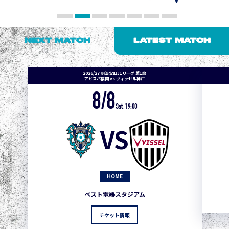
NEXT MATCH
LATEST MATCH
2026/27 明治安田J1リーグ 第1節
アビスパ福岡 vs ヴィッセル神戸
8/8
Sat. 19:00
VS
HOME
ベスト電器スタジアム
チケット情報