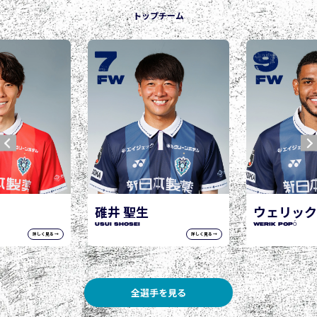
トップチーム
9
10
城後 寿
JOGO Hisashi
FW
FW
ウェリック ポポ
WERIK POPÓ
詳しく見る →
詳しく見る →
全選手を見る