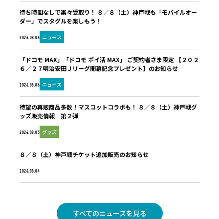
待ち時間なしで楽々受取り！ ８／８（土）神戸戦も「モバイルオー
ダー」でスタグルを楽しもう！
ニュース
2026.08.06
「ドコモ MAX」「ドコモ ポイ活 MAX」 ご契約者さま限定 【２０２
６／２７明治安田Ｊリーグ開幕記念プレゼント】のお知らせ
ニュース
2026.08.06
待望の再販商品多数！マスコットコラボも！ ８／８（土）神戸戦グ
ッズ販売情報 第２弾
グッズ
2026.08.05
８／８（土）神戸戦チケット追加販売のお知らせ
未分類
2026.08.04
すべてのニュースを見る