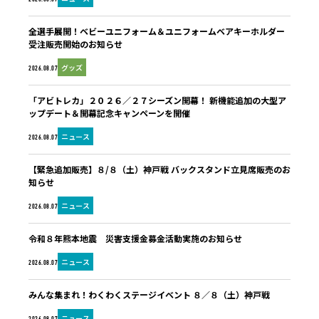
全選手展開！ベビーユニフォーム＆ユニフォームベアキーホルダー
受注販売開始のお知らせ
グッズ
2026.08.07
「アビトレカ」２０２６／２７シーズン開幕！ 新機能追加の大型ア
ップデート＆開幕記念キャンペーンを開催
ニュース
2026.08.07
【緊急追加販売】８/８（土）神戸戦 バックスタンド立見席販売のお
知らせ
ニュース
2026.08.07
令和８年熊本地震 災害支援金募金活動実施のお知らせ
ニュース
2026.08.07
みんな集まれ！わくわくステージイベント ８／８（土）神戸戦
ニュース