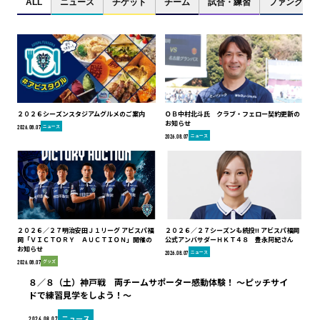
ALL
ニュース
チケット
チーム
試合・練習
ファンクラブ
２０２６シーズンスタジアムグルメのご案内
ＯＢ中村北斗氏 クラブ・フェロー契約更新の
お知らせ
ニュース
2026.08.07
ニュース
2026.08.07
２０２６／２７明治安田Ｊ１リーグ アビスパ福
２０２６／２７シーズンも続投!! アビスパ福岡
岡「ＶＩＣＴＯＲＹ ＡＵＣＴＩＯＮ」開催の
公式アンバサダーＨＫＴ４８ 豊永阿紀さん
お知らせ
ニュース
2026.08.07
グッズ
2026.08.07
８／８（土）神戸戦 両チームサポーター感動体験！ ～ピッチサイ
ドで練習見学をしよう！～
ニュース
2026.08.07