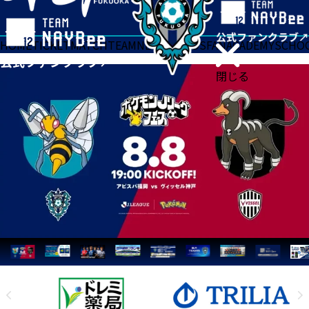
HOME
TICKET
MATCH
TEAM
NEWS
GOODS
FAN
ACADEMY
SCHO
閉じる