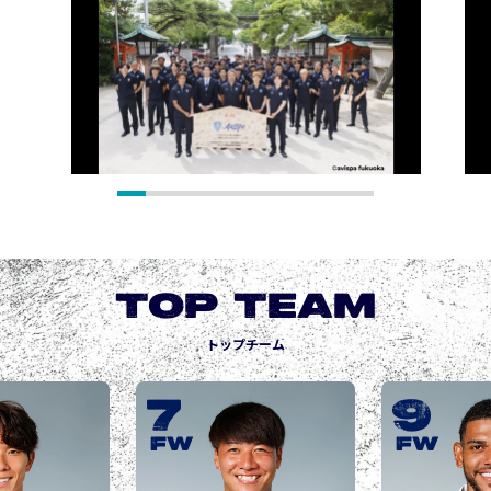
TOP TEAM
トップチーム
9
10
城後 寿
JOGO Hisashi
FW
FW