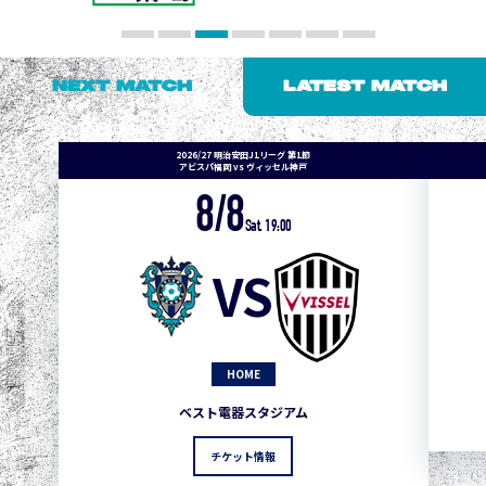
NEXT MATCH
LATEST MATCH
2026/27 明治安田J1リーグ 第1節
アビスパ福岡 vs ヴィッセル神戸
8/8
Sat. 19:00
VS
HOME
ベスト電器スタジアム
チケット情報