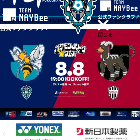
HOME
TICKET
MATCH
TEAM
NEWS
GOODS
FAN
ACADEMY
SCHO
閉じる