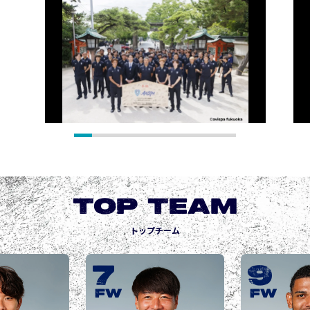
TOP TEAM
トップチーム
9
10
城後 寿
JOGO Hisashi
FW
FW