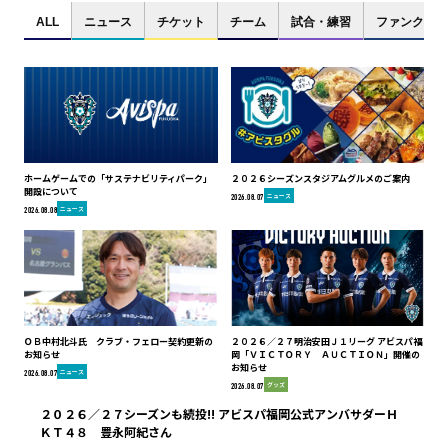
ALL
ニュース
チケット
チーム
試合・練習
ファンクラブ
ホームゲームでの「サステナビリティパーク」
２０２６シーズンスタジアムグルメのご案内
開設について
ニュース
2026.08.07
ニュース
2026.08.08
ＯＢ中村北斗氏 クラブ・フェロー契約更新の
２０２６／２７明治安田Ｊ１リーグ アビスパ福
お知らせ
岡「ＶＩＣＴＯＲＹ ＡＵＣＴＩＯＮ」開催の
お知らせ
ニュース
2026.08.07
グッズ
2026.08.07
２０２６／２７シーズンも続投!! アビスパ福岡公式アンバサダーＨ
ＫＴ４８ 豊永阿紀さん