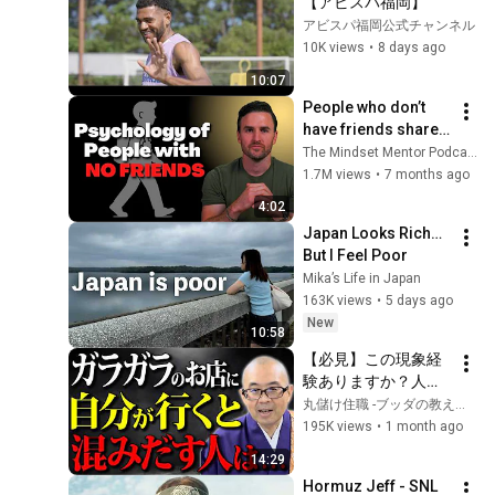
【アビスパ福岡】
アビスパ福岡公式チャンネル
10K views
•
8 days ago
10:07
People who don’t 
have friends share 
these five 
The Mindset Mentor Podcast
personality traits
1.7M views
•
7 months ago
4:02
Japan Looks Rich… 
But I Feel Poor
Mika’s Life in Japan
163K views
•
5 days ago
New
10:58
【必見】この現象経
験ありますか？人生
が激的に好転する人
丸儲け住職 -ブッダの教えで人生好転-
にだけ表れるサイン
195K views
•
1 month ago
【神様/サイン/ご
14:29
縁】
Hormuz Jeff - SNL