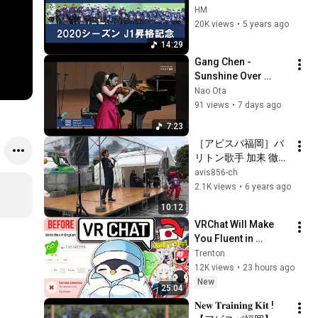
シーズンJ1昇格Ver
HM
20K views
•
5 years ago
14:29
Gang Chen - 
Sunshine Over 
Tashkuergan  / Nao 
Nao Ota
Ota
91 views
•
7 days ago
7:23
［アビスパ福岡］バ
リトン歌手 加耒 徹
（かく とおる）さん
avis856-ch
とチャントを歌お
2.1K views
•
6 years ago
う！
10:12
VRChat Will Make 
You Fluent in 
Japanese
Trenton
12K views
•
23 hours ago
New
25:04
𝐍𝐞𝐰 𝐓𝐫𝐚𝐢𝐧𝐢𝐧𝐠 𝐊𝐢𝐭 !