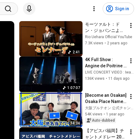
Sign in
モーツァルト：ド
ン・ジョバンニより 
セレナーデ　『加耒
Rio Uehara Official YouTube
徹×上原理生 デュ
7.3K views
•
2 years ago
オ・コンサート』よ
2:41
り
4K Full Show : 
Angine de Poitrine 
in Fuji Rock 2026 
LIVE CONCERT VIDEO : Iwashita Naoji
Day 3
136K views
•
11 days ago
1:07:07
[Become an Osakan] 
Osaka Place Name 
Quiz (Part 1)
大阪ブルテオン 公式チャンネル / OSAKA BLUTEON OFFICIAL
54K views
•
1 year ago
Auto-dubbed
14:04
【アビスパ福岡】チ
ャントメドレー 2020