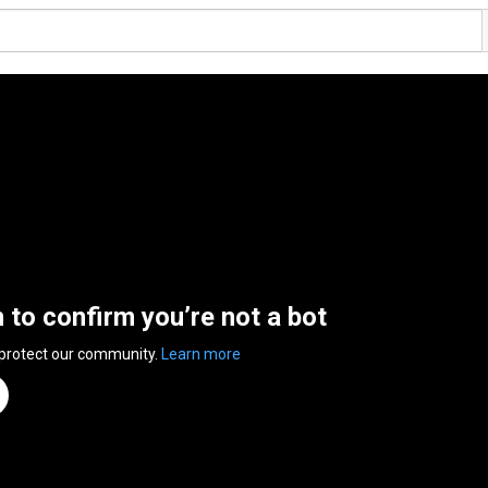
n to confirm you’re not a bot
 protect our community.
Learn more