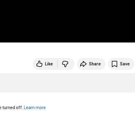
Like
Share
Save
turned off. 
Learn more