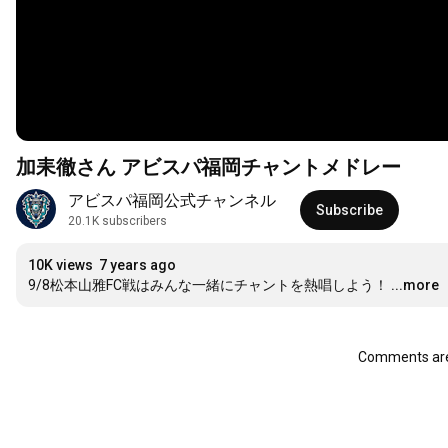
加耒徹さん アビスパ福岡チャントメドレー
アビスパ福岡公式チャンネル
Subscribe
20.1K subscribers
10K views
7 years ago
9/8松本山雅FC戦はみんな一緒にチャントを熱唱しよう！
...more
Comments are 