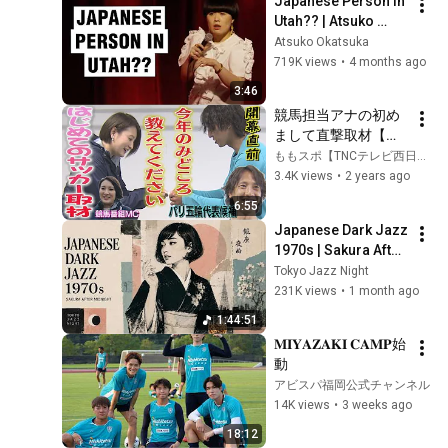
Japanese Person in 
Utah?? | Atsuko 
Okatsuka Stand Up 
Atsuko Okatsuka
Comedy
719K views
•
4 months ago
3:46
競馬担当アナの初め
まして直撃取材【ア
ビスパ福岡編】
ももスポ【TNCテレビ西日本】
（2024/2/24 .OA）｜
3.4K views
•
2 years ago
テレビ西日本
6:55
Japanese Dark Jazz 
1970s | Sakura After 
Midnight
Tokyo Jazz Night
231K views
•
1 month ago
1:44:51
𝐌𝐈𝐘𝐀𝐙𝐀𝐊𝐈 𝐂𝐀𝐌𝐏始
動
アビスパ福岡公式チャンネル
14K views
•
3 weeks ago
18:12