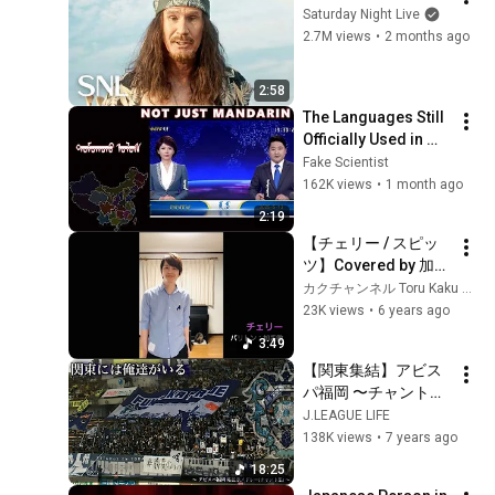
Saturday Night Live
2.7M views
•
2 months ago
2:58
The Languages Still 
Officially Used in 
China
Fake Scientist
162K views
•
1 month ago
2:19
【チェリー / スピッ
ツ】Covered by 加耒
徹（バリトン歌手）
カクチャンネル Toru Kaku Official
23K views
•
6 years ago
3:49
【関東集結】アビス
パ福岡 〜チャント
集〜
J.LEAGUE LIFE
138K views
•
7 years ago
18:25