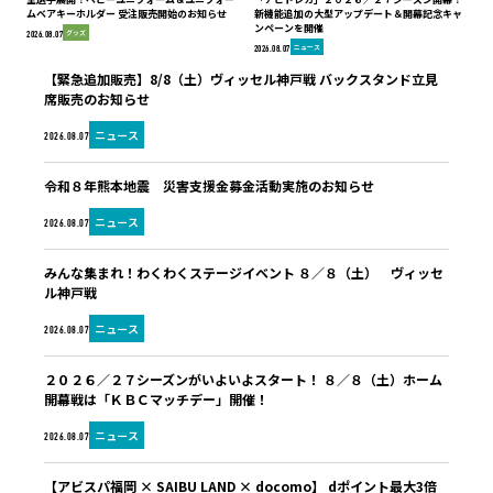
ムベアキーホルダー 受注販売開始のお知らせ
新機能追加の大型アップデート＆開幕記念キャ
ンペーンを開催
グッズ
2026.08.07
ニュース
2026.08.07
【緊急追加販売】8/8（土）ヴィッセル神戸戦 バックスタンド立見
席販売のお知らせ
ニュース
2026.08.07
令和８年熊本地震 災害支援金募金活動実施のお知らせ
ニュース
2026.08.07
みんな集まれ！わくわくステージイベント ８／８（土） ヴィッセ
ル神戸戦
ニュース
2026.08.07
２０２６／２７シーズンがいよいよスタート！ ８／８（土）ホーム
開幕戦は「ＫＢＣマッチデー」開催！
ニュース
2026.08.07
【アビスパ福岡 × SAIBU LAND × docomo】 dポイント最大3倍