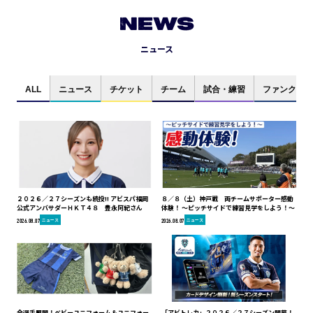
NEWS
ニュース
ALL
ニュース
チケット
チーム
試合・練習
ファンクラブ
２０２６／２７シーズンも続投!! アビスパ福岡
８／８（土）神戸戦 両チームサポーター感動
公式アンバサダーＨＫＴ４８ 豊永阿紀さん
体験！ ～ピッチサイドで練習見学をしよう！～
ニュース
ニュース
2026.08.07
2026.08.07
全選手展開！ベビーユニフォーム＆ユニフォー
「アビトレカ」２０２６／２７シーズン開幕！