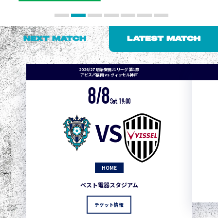
NEXT MATCH
LATEST MATCH
2026/27 明治安田J1リーグ 第1節
アビスパ福岡 vs ヴィッセル神戸
8/8
Sat. 19:00
VS
HOME
ベスト電器スタジアム
チケット情報