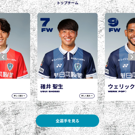
トップチーム
9
10
城後 寿
JOGO Hisashi
FW
FW
ウェリック ポポ
WERIK POPÓ
詳しく見る →
詳しく見る →
全選手を見る