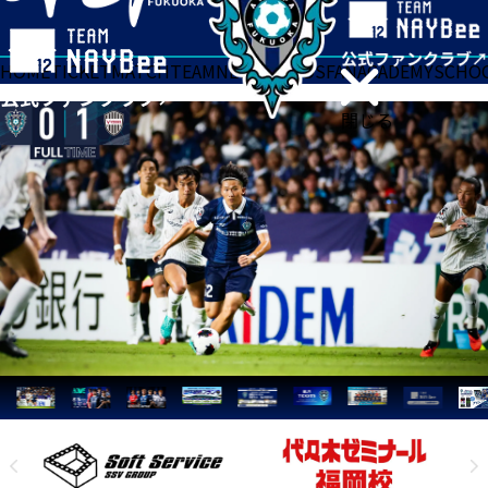
HOME
TICKET
MATCH
TEAM
NEWS
GOODS
FAN
ACADEMY
SCHO
閉じる