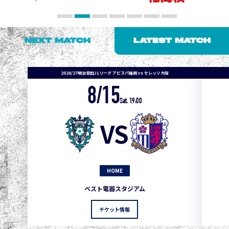
NEXT MATCH
LATEST MATCH
2026/27明治安田J1リーグ アビスパ福岡 vs セレッソ大阪
8/15
Sat. 19:00
VS
HOME
1
3
1
0
0
4
町田
ベスト電器スタジアム
2
3
1
0
0
3
広島
チケット情報
3
3
1
0
0
1
鹿島