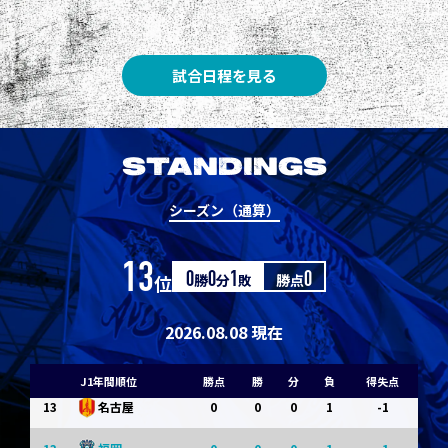
3
3
1
0
0
1
Ｇ大阪
5
3
1
0
0
1
柏
試合日程を見る
5
3
1
0
0
1
Ｃ大阪
7
3
1
0
0
1
清水
STANDINGS
7
3
1
0
0
1
神戸
シーズン（通算）
9
0
0
0
1
-1
浦和
13
位
0
勝
0
分
1
敗
勝点
0
9
0
0
0
1
-1
横浜FM
11
0
0
0
1
-1
水戸
2026.08.08 現在
11
0
0
0
1
-1
岡山
J1年間順位
勝点
勝
分
負
得失点
13
0
0
0
1
-1
名古屋