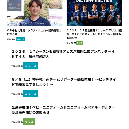
ＯＢ中村北斗氏 クラブ・フェロー契約更新の
２０２６／２７明治安田Ｊ１リーグ アビスパ福
お知らせ
岡「ＶＩＣＴＯＲＹ ＡＵＣＴＩＯＮ」開催の
お知らせ
ニュース
2026.08.07
グッズ
2026.08.07
２０２６／２７シーズンも続投!! アビスパ福岡公式アンバサダーＨ
ＫＴ４８ 豊永阿紀さん
ニュース
2026.08.07
８／８（土）神戸戦 両チームサポーター感動体験！ ～ピッチサイ
ドで練習見学をしよう！～
ニュース
2026.08.07
全選手展開！ベビーユニフォーム＆ユニフォームベアキーホルダー
受注販売開始のお知らせ
グッズ
2026.08.07