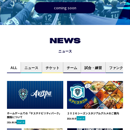
coming soon
NEWS
ニュース
ALL
ニュース
チケット
チーム
試合・練習
ファンクラブ
ホームゲームでの「サステナビリティパーク」
２０２６シーズンスタジアムグルメのご案内
開設について
ニュース
2026.08.07
ニュース
2026.08.08