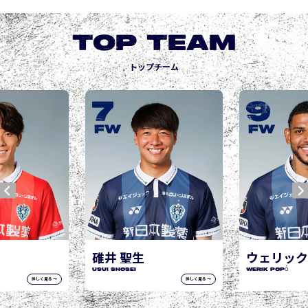
TOP TEAM
トップチーム
9
10
城後 寿
JOGO Hisashi
FW
FW
ウェリック ポポ
WERIK POPÓ
詳しく見る →
詳しく見る →