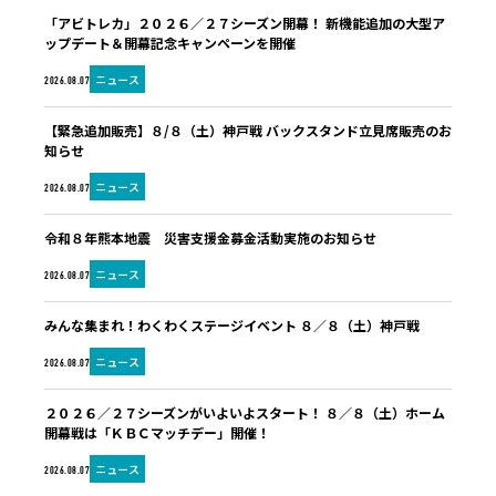
「アビトレカ」２０２６／２７シーズン開幕！ 新機能追加の大型ア
ップデート＆開幕記念キャンペーンを開催
ニュース
2026.08.07
【緊急追加販売】８/８（土）神戸戦 バックスタンド立見席販売のお
知らせ
ニュース
2026.08.07
令和８年熊本地震 災害支援金募金活動実施のお知らせ
ニュース
2026.08.07
みんな集まれ！わくわくステージイベント ８／８（土）神戸戦
ニュース
2026.08.07
２０２６／２７シーズンがいよいよスタート！ ８／８（土）ホーム
開幕戦は「ＫＢＣマッチデー」開催！
ニュース
2026.08.07