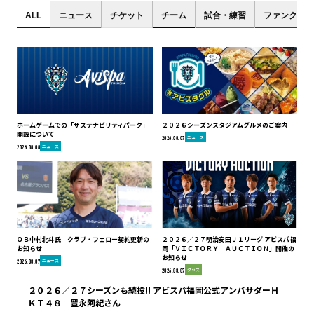
ALL
ニュース
チケット
チーム
試合・練習
ファンクラブ
ホームゲームでの「サステナビリティパーク」
２０２６シーズンスタジアムグルメのご案内
開設について
ニュース
2026.08.07
ニュース
2026.08.08
ＯＢ中村北斗氏 クラブ・フェロー契約更新の
２０２６／２７明治安田Ｊ１リーグ アビスパ福
お知らせ
岡「ＶＩＣＴＯＲＹ ＡＵＣＴＩＯＮ」開催の
お知らせ
ニュース
2026.08.07
グッズ
2026.08.07
２０２６／２７シーズンも続投!! アビスパ福岡公式アンバサダーＨ
ＫＴ４８ 豊永阿紀さん