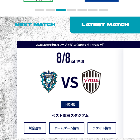
NEXT MATCH
LATEST MATCH
2026/27明治安田J1リーグ アビスパ福岡 vs ヴィッセル神戸
8/8
Sat. 19:00
VS
HOME
ベスト電器スタジアム
試合速報
ホームゲーム情報
チケット情報