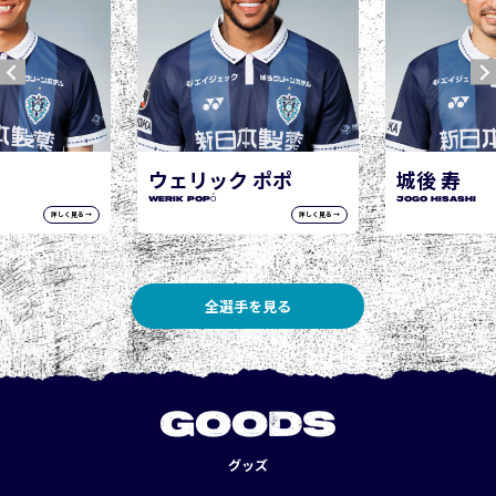
ウェリック ポポ
城後 寿
WERIK POPÓ
JOGO Hisashi
詳しく見る →
詳しく見る →
全選手を見る
GOODS
グッズ