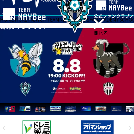
HOME
TICKET
MATCH
TEAM
NEWS
GOODS
FAN
ACADEMY
SCHO
閉じる