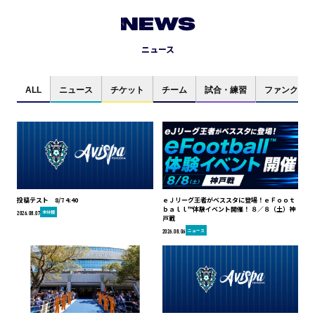
NEWS
ニュース
ALL
ニュース
チケット
チーム
試合・練習
ファンクラブ
投稿テスト 8/7 4:40
ｅＪリーグ王者がベススタに登場！ｅＦｏｏｔ
ｂａｌｌ™体験イベント開催！ ８／８（土）神
未分類
2026.08.07
戸戦
ニュース
2026.08.06