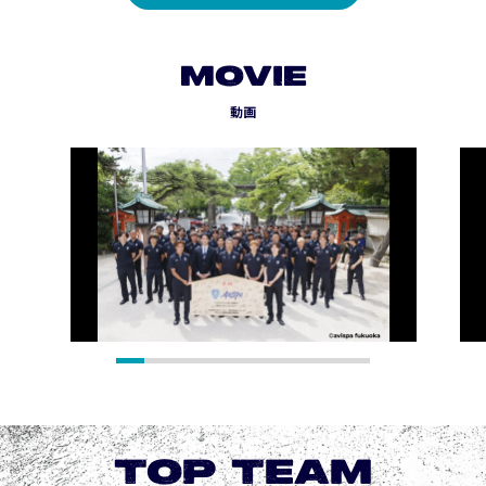
MOVIE
動画
TOP TEAM