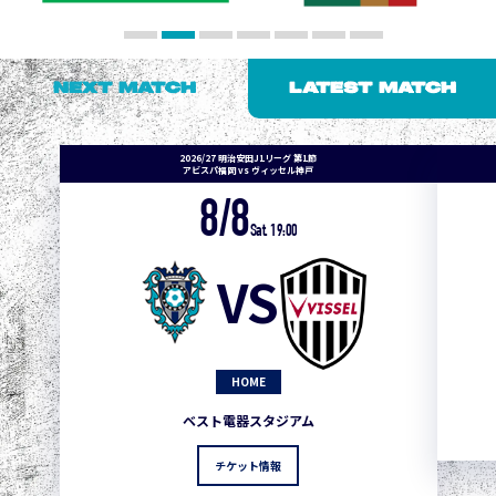
NEXT MATCH
LATEST MATCH
2026/27 明治安田J1リーグ 第1節
アビスパ福岡 vs ヴィッセル神戸
8/8
Sat. 19:00
VS
HOME
ベスト電器スタジアム
チケット情報