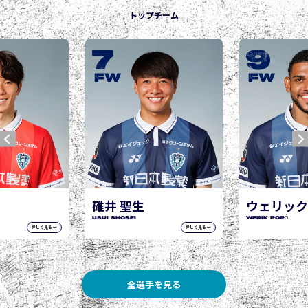
トップチーム
9
10
城後 寿
JOGO Hisashi
FW
FW
ウェリック ポポ
WERIK POPÓ
詳しく見る →
詳しく見る →
全選手を見る