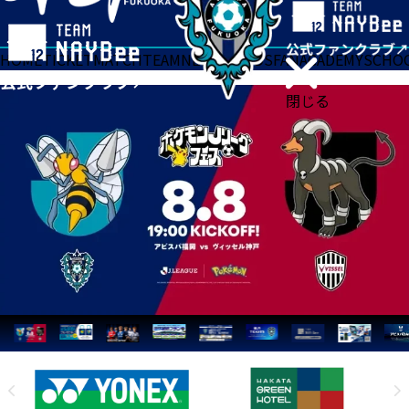
HOME
TICKET
MATCH
TEAM
NEWS
GOODS
FAN
ACADEMY
SCHO
閉じる