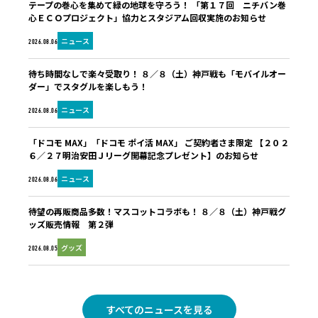
テープの巻心を集めて緑の地球を守ろう！ 「第１７回 ニチバン巻
心ＥＣＯプロジェクト」協力とスタジアム回収実施のお知らせ
ニュース
2026.08.06
待ち時間なしで楽々受取り！ ８／８（土）神戸戦も「モバイルオー
ダー」でスタグルを楽しもう！
ニュース
2026.08.06
「ドコモ MAX」「ドコモ ポイ活 MAX」 ご契約者さま限定 【２０２
６／２７明治安田Ｊリーグ開幕記念プレゼント】のお知らせ
ニュース
2026.08.06
待望の再販商品多数！マスコットコラボも！ ８／８（土）神戸戦グ
ッズ販売情報 第２弾
グッズ
2026.08.05
すべてのニュースを見る