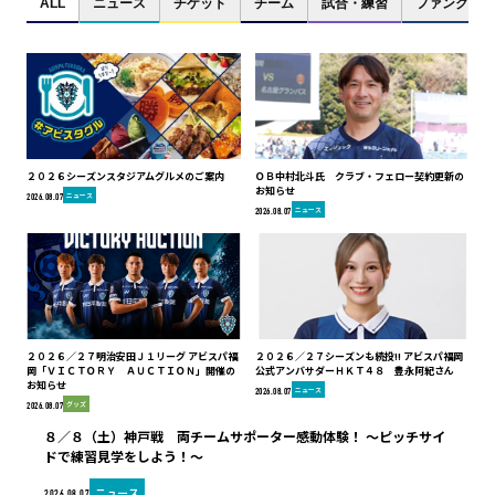
ALL
ニュース
チケット
チーム
試合・練習
ファンクラブ
２０２６シーズンスタジアムグルメのご案内
ＯＢ中村北斗氏 クラブ・フェロー契約更新の
お知らせ
ニュース
2026.08.07
ニュース
2026.08.07
２０２６／２７明治安田Ｊ１リーグ アビスパ福
２０２６／２７シーズンも続投!! アビスパ福岡
岡「ＶＩＣＴＯＲＹ ＡＵＣＴＩＯＮ」開催の
公式アンバサダーＨＫＴ４８ 豊永阿紀さん
お知らせ
ニュース
2026.08.07
グッズ
2026.08.07
８／８（土）神戸戦 両チームサポーター感動体験！ ～ピッチサイ
ドで練習見学をしよう！～
ニュース
2026.08.07