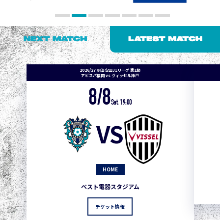
NEXT MATCH
LATEST MATCH
2026/27 明治安田J1リーグ 第1節
アビスパ福岡 vs ヴィッセル神戸
8/8
Sat. 19:00
VS
HOME
ベスト電器スタジアム
チケット情報