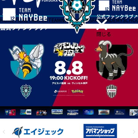
HOME
TICKET
MATCH
TEAM
NEWS
GOODS
FAN
ACADEMY
SCHO
閉じる