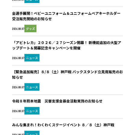
全選手展開！ベビーユニフォーム＆ユニフォームベアキーホルダー
受注販売開始のお知らせ
グッズ
2026.08.07
「アビトレカ」２０２６／２７シーズン開幕！ 新機能追加の大型ア
ップデート＆開幕記念キャンペーンを開催
ニュース
2026.08.07
【緊急追加販売】８/８（土）神戸戦 バックスタンド立見席販売のお
知らせ
ニュース
2026.08.07
令和８年熊本地震 災害支援金募金活動実施のお知らせ
ニュース
2026.08.07
みんな集まれ！わくわくステージイベント ８／８（土）神戸戦
ニュース