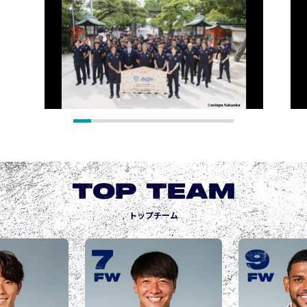
TOP TEAM
トップチーム
9
10
城後 寿
JOGO Hisashi
FW
FW