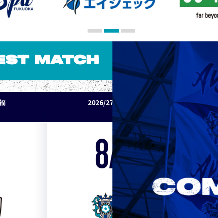
EST MATCH
パ福
2026/27明治安田J1リーグ アビスパ福
岡 vs セレッソ大阪
8/15
Sat. 19:00
VS