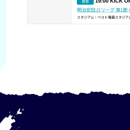
19:00 KICK O
試合
明治安田J1リーグ 第1節 
スタジアム：ベスト電器スタジア