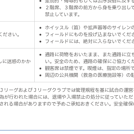
差別的・侮辱的もしくは公序良俗に反す
２階席、３階席の前方から身を乗り出し
禁止しています。
ホイッスル（笛）や拡声器等のサイレン
ください。
フィールドにものを投げ込まないでくだ
フィールドには、絶対に入らないでくだ
通路に荷物をおいたまま、また通路に立
んに迷惑のかか
い。安全のため、通路の確保にご協力く
観客席は禁煙です。喫煙は、指定の場所
周辺の公共機関（救急の医療施設等）の
ＪリーグおよびＪリーグクラブでは管理規程を基に試合の運営
為が行われた場合には、退場や入場禁止の処分に従っていただ
される場合がありますので予めご承知おきください。安全確保