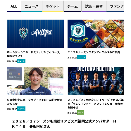
ALL
ニュース
チケット
チーム
試合・練習
ファンクラブ
ホームゲームでの「サステナビリティパーク」
２０２６シーズンスタジアムグルメのご案内
開設について
ニュース
2026.08.07
ニュース
2026.08.08
ＯＢ中村北斗氏 クラブ・フェロー契約更新の
２０２６／２７明治安田Ｊ１リーグ アビスパ福
お知らせ
岡「ＶＩＣＴＯＲＹ ＡＵＣＴＩＯＮ」開催の
お知らせ
ニュース
2026.08.07
グッズ
2026.08.07
２０２６／２７シーズンも続投!! アビスパ福岡公式アンバサダーＨ
ＫＴ４８ 豊永阿紀さん