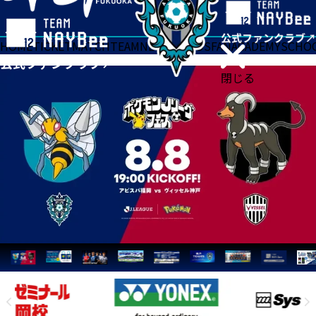
HOME
TICKET
MATCH
TEAM
NEWS
GOODS
FAN
ACADEMY
SCHO
閉じる