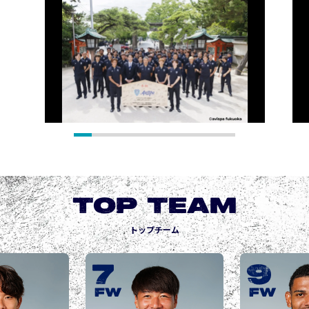
TOP TEAM
トップチーム
9
10
城後 寿
JOGO Hisashi
FW
FW