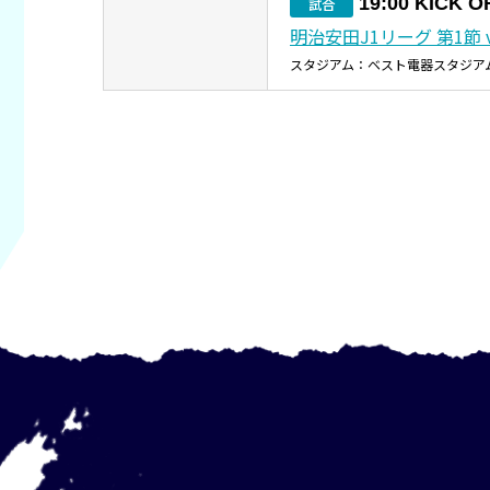
19:00 KICK O
試合
明治安田J1リーグ 第1節 
スタジアム：ベスト電器スタジア