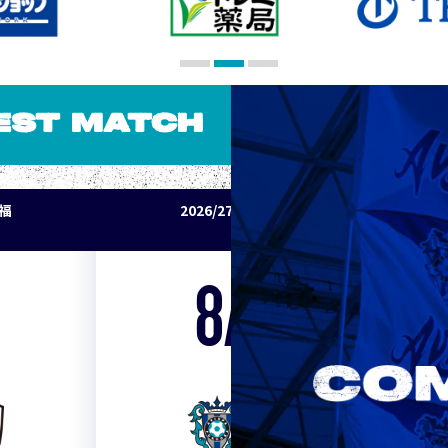
EST MATCH
パ福
2026/27明治安田J1リーグ アビスパ福
岡 vs セレッソ大阪
8/15
Sat. 19:00
VS