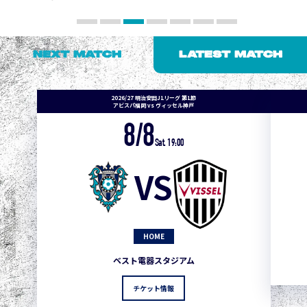
NEXT MATCH
LATEST MATCH
2026/27 明治安田J1リーグ 第1節
アビスパ福岡 vs ヴィッセル神戸
8/8
Sat. 19:00
VS
HOME
ベスト電器スタジアム
チケット情報