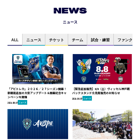
NEWS
ニュース
ALL
ニュース
チケット
チーム
試合・練習
ファンクラブ
「アビトレカ」２０２６／２７シーズン開幕！
【緊急追加販売】8/8（土）ヴィッセル神戸戦
新機能追加の大型アップデート＆開幕記念キャ
バックスタンド立見席販売のお知らせ
ンペーンを開催
ニュース
2026.08.07
ニュース
2026.08.07