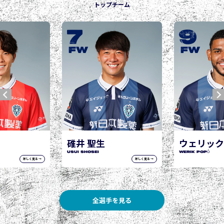
トップチーム
9
10
城後 寿
JOGO Hisashi
FW
FW
ウェリック ポポ
WERIK POPÓ
詳しく見る →
詳しく見る →
全選手を見る