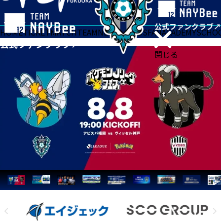
HOME
TICKET
MATCH
TEAM
NEWS
GOODS
FAN
ACADEMY
SCHO
閉じる