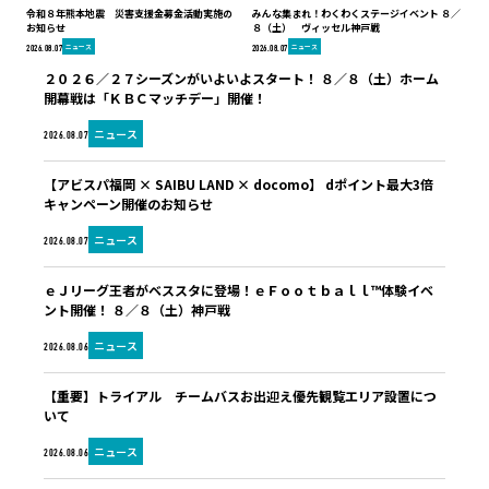
令和８年熊本地震 災害支援金募金活動実施の
みんな集まれ！わくわくステージイベント ８／
お知らせ
８（土） ヴィッセル神戸戦
ニュース
ニュース
2026.08.07
2026.08.07
２０２６／２７シーズンがいよいよスタート！ ８／８（土）ホーム
開幕戦は「ＫＢＣマッチデー」開催！
ニュース
2026.08.07
【アビスパ福岡 × SAIBU LAND × docomo】 dポイント最大3倍
キャンペーン開催のお知らせ
ニュース
2026.08.07
ｅＪリーグ王者がベススタに登場！ｅＦｏｏｔｂａｌｌ™体験イベ
ント開催！ ８／８（土）神戸戦
ニュース
2026.08.06
【重要】トライアル チームバスお出迎え優先観覧エリア設置につ
いて
ニュース
2026.08.06