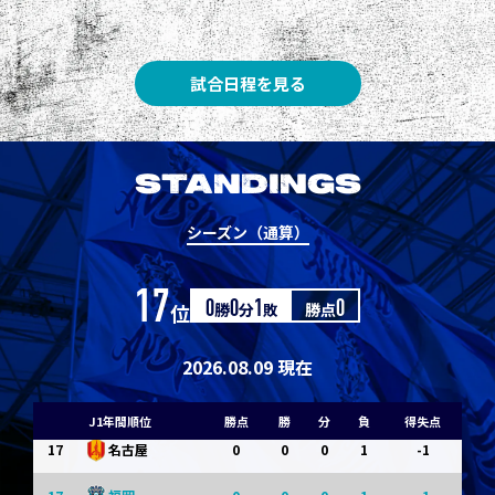
8
3
1
0
0
1
清水
8
3
1
0
0
1
神戸
試合日程を見る
10
1
0
1
0
0
東京Ｖ
10
1
0
1
0
0
川崎Ｆ
STANDINGS
12
0
0
0
1
-1
浦和
シーズン（通算）
12
0
0
0
1
-1
横浜FM
17
位
0
勝
0
分
1
敗
勝点
0
14
0
0
0
1
-1
水戸
14
0
0
0
1
-1
京都
2026.08.09 現在
14
0
0
0
1
-1
岡山
J1年間順位
勝点
勝
分
負
得失点
17
0
0
0
1
-1
名古屋