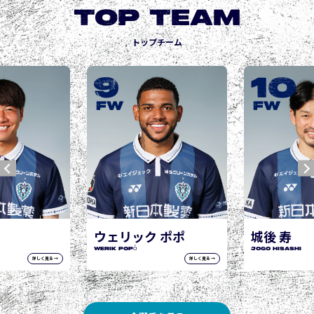
TOP TEAM
トップチーム
10
13
師岡 柊生
MOROOKA Shu
FW
FW
 ポポ
城後 寿
JOGO Hisashi
詳しく見る →
詳しく見る →