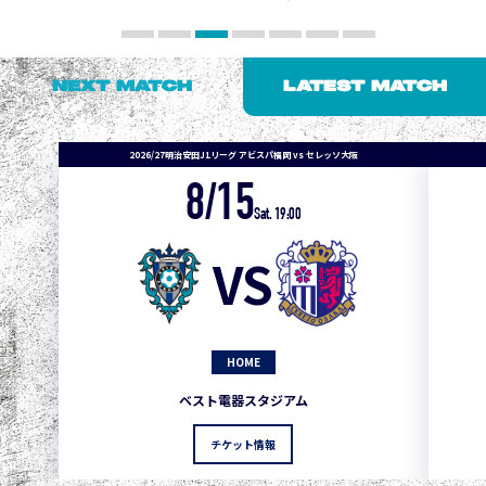
NEXT MATCH
LATEST MATCH
2026/27明治安田J1リーグ アビスパ福岡 vs セレッソ大阪
8/15
1
3
1
0
0
4
町田
Sat. 19:00
2
3
1
0
0
3
広島
VS
3
3
1
0
0
1
鹿島
3
3
1
0
0
1
Ｇ大阪
HOME
5
3
1
0
0
1
柏
ベスト電器スタジアム
5
3
1
0
0
1
Ｃ大阪
チケット情報
5
3
1
0
0
1
長崎