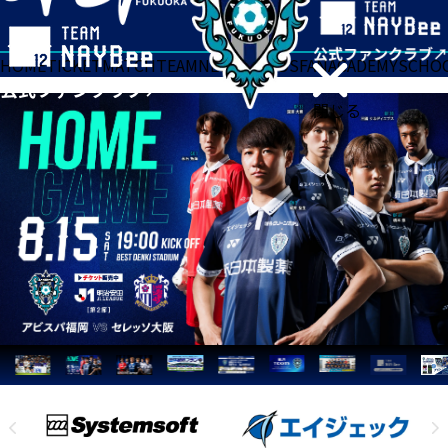
HOME
TICKET
MATCH
TEAM
NEWS
GOODS
FAN
ACADEMY
SCHO
閉じる