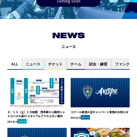
coming soon
NEWS
ニュース
ALL
ニュース
チケット
チーム
試合・練習
ファンクラブ
８／１５（土）Ｃ大阪戦 博多駅から臨時シャ
スクール新規入会キャンペーン実施のお知らせ
トルバスも運行 スタジアムアクセスのご案内
スクール
2026.08.10
ニュース
2026.08.10