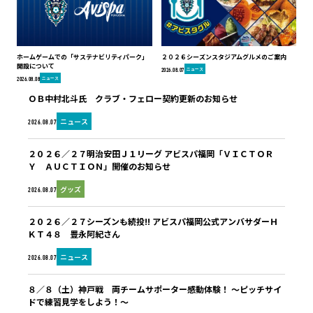
ホームゲームでの「サステナビリティパーク」
２０２６シーズンスタジアムグルメのご案内
開設について
ニュース
2026.08.07
ニュース
2026.08.08
ＯＢ中村北斗氏 クラブ・フェロー契約更新のお知らせ
ニュース
2026.08.07
２０２６／２７明治安田Ｊ１リーグ アビスパ福岡「ＶＩＣＴＯＲ
Ｙ ＡＵＣＴＩＯＮ」開催のお知らせ
グッズ
2026.08.07
２０２６／２７シーズンも続投!! アビスパ福岡公式アンバサダーＨ
ＫＴ４８ 豊永阿紀さん
ニュース
2026.08.07
８／８（土）神戸戦 両チームサポーター感動体験！ ～ピッチサイ
ドで練習見学をしよう！～