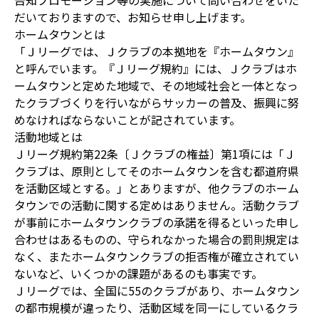
告知プロモーション等の実施について問い合わせをいた
だいておりますので、お知らせ申し上げます。
ホームタウンとは
「Ｊリーグでは、Ｊクラブの本拠地を『ホームタウン』
と呼んでいます。『Ｊリーグ規約』には、Ｊクラブはホ
ームタウンと定めた地域で、その地域社会と一体となっ
たクラブづくりを行いながらサッカーの普及、振興に努
めなければならないことが記されています。
活動地域とは
Ｊリーグ規約第22条〔Ｊクラブの権益〕第1項には「Ｊ
クラブは、原則としてそのホームタウンを含む都道府県
を活動区域とする。」とありますが、他クラブのホーム
タウンでの活動に関する定めはありません。活動クラブ
が事前にホームタウンクラブの承諾を得るといった申し
合わせはあるものの、守られなかった場合の罰則規定は
なく、またホームタウンクラブの拒否権が確立されてい
ないなど、いくつかの課題があるのも事実です。
Ｊリーグでは、全国に55のクラブがあり、ホームタウン
の都市規模が違ったり、活動区域を同一にしているクラ