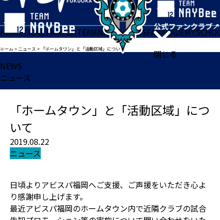
HOME
TICKET
MATCH
TEAM
NEWS
GOODS
FAN
ACADEMY
SCHO
ホーム
>
ニュース
>
「ホームタウン」と「活動区域」について
閉じる
NEWS
ニュース
「ホームタウン」と「活動区域」につ
いて
2019.08.22
ニュース
日頃よりアビスパ福岡へご支援、ご声援をいただき心よ
り感謝申し上げます。
最近アビスパ福岡のホームタウン内で近隣クラブの試合