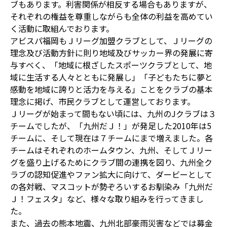
ブもあります。利害関係が相反する場合もありますが、
それぞれの権益を尊重しながらも全体の利益を高めてい
く活動に取組んでおります。
アビスパ福岡もＪリーグ加盟クラブとして、Ｊリーグの
理念及び活動方針に則り地域及びサッカー界の発展に寄
与すべく、「地域に根ざしたスポーツクラブとして、地
域に生活する人々とともに発展し」「子どもたちに夢と
感動を地域に誇りと活力を与える」ことをクラブの基本
理念に掲げ、市民クラブとして運営しております。
Ｊリーグが始まって間もない頃には、九州のJクラブは３
チームでしたが、「九州だＪ！」が発足した2010年は5
チームに、そして現在は７チームにまで増えました。各
チームはそれぞれのホームタウン、九州、そしてＪリー
グを盛り上げるためにクラブ間の連携を図り、九州全ク
ラブの認知促進やファン拡大に向けて、ダービーとして
の各対戦、マスコットが勢ぞろいするお馴染み「九州だ
Ｊ！フェスタ」など、様々な取り組みを行ってきまし
た。
また、過去の熊本地震、九州北部豪雨災害などでは募金