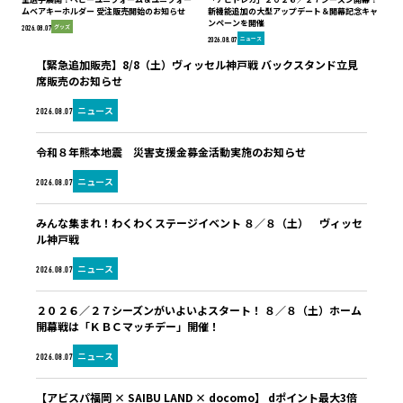
ムベアキーホルダー 受注販売開始のお知らせ
新機能追加の大型アップデート＆開幕記念キャ
ンペーンを開催
グッズ
2026.08.07
ニュース
2026.08.07
【緊急追加販売】8/8（土）ヴィッセル神戸戦 バックスタンド立見
席販売のお知らせ
ニュース
2026.08.07
令和８年熊本地震 災害支援金募金活動実施のお知らせ
ニュース
2026.08.07
みんな集まれ！わくわくステージイベント ８／８（土） ヴィッセ
ル神戸戦
ニュース
2026.08.07
２０２６／２７シーズンがいよいよスタート！ ８／８（土）ホーム
開幕戦は「ＫＢＣマッチデー」開催！
ニュース
2026.08.07
【アビスパ福岡 × SAIBU LAND × docomo】 dポイント最大3倍