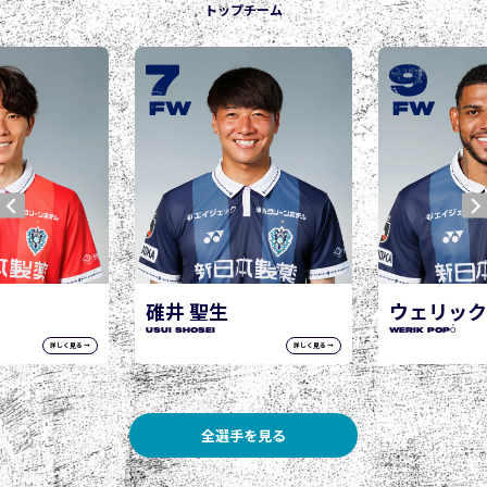
トップチーム
7
9
J
FW
FW
碓井 聖生
ウェリック ポポ
SUI Shosei
WERIK POPÓ
詳しく見る →
詳しく見る →
全選手を見る