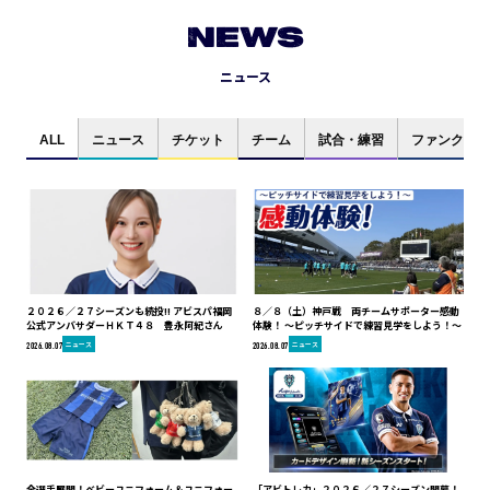
NEWS
ニュース
ALL
ニュース
チケット
チーム
試合・練習
ファンクラブ
２０２６／２７シーズンも続投!! アビスパ福岡
８／８（土）神戸戦 両チームサポーター感動
公式アンバサダーＨＫＴ４８ 豊永阿紀さん
体験！ ～ピッチサイドで練習見学をしよう！～
ニュース
ニュース
2026.08.07
2026.08.07
全選手展開！ベビーユニフォーム＆ユニフォー
「アビトレカ」２０２６／２７シーズン開幕！