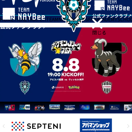
HOME
TICKET
MATCH
TEAM
NEWS
GOODS
FAN
ACADEMY
SCHO
閉じる