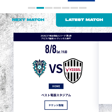
NEXT MATCH
LATEST MATCH
2026/27 明治安田J1リーグ 第1節
アビスパ福岡 vs ヴィッセル神戸
8/8
Sat. 19:00
VS
HOME
ベスト電器スタジアム
チケット情報