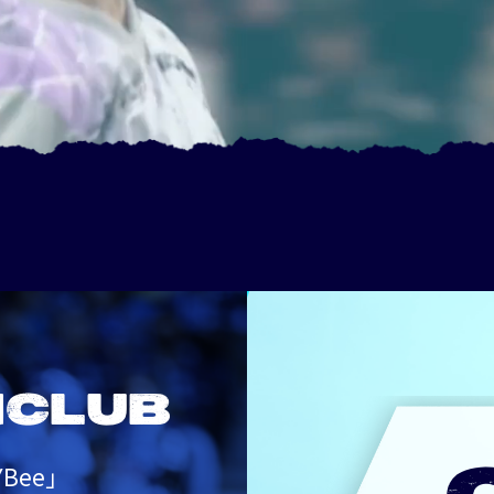
NCLUB
Bee」