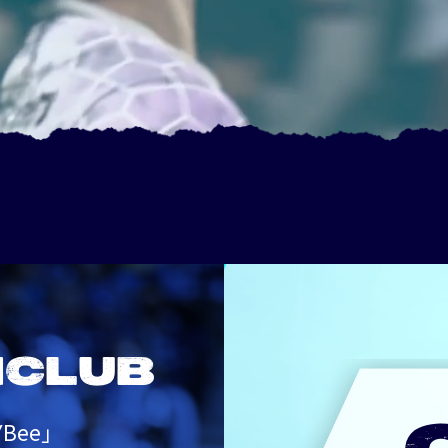
NCLUB
Bee」