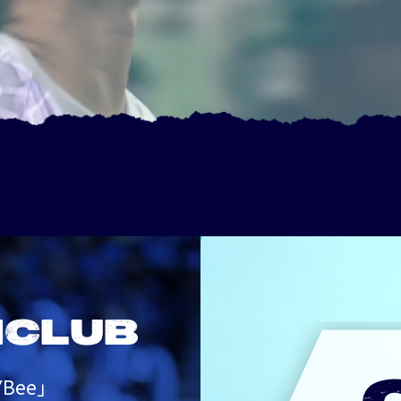
NCLUB
Bee」