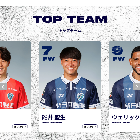
TOP TEAM
トップチーム
7
9
城
JOG
FW
FW
井 聖生
ウェリック ポポ
I Shosei
WERIK POPÓ
詳しく見る →
詳しく見る →