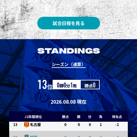
3
3
1
0
0
1
Ｇ大阪
5
3
1
0
0
1
柏
試合日程を見る
5
3
1
0
0
1
Ｃ大阪
7
3
1
0
0
1
清水
STANDINGS
7
3
1
0
0
1
神戸
シーズン（通算）
9
0
0
0
1
-1
浦和
13
位
0
勝
0
分
1
敗
勝点
0
9
0
0
0
1
-1
横浜FM
11
0
0
0
1
-1
水戸
2026.08.08 現在
11
0
0
0
1
-1
岡山
J1年間順位
勝点
勝
分
負
得失点
13
0
0
0
1
-1
名古屋