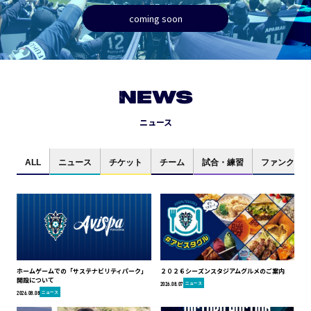
coming soon
NEWS
ニュース
ALL
ニュース
チケット
チーム
試合・練習
ファンクラブ
ホームゲームでの「サステナビリティパーク」
２０２６シーズンスタジアムグルメのご案内
開設について
ニュース
2026.08.07
ニュース
2026.08.08