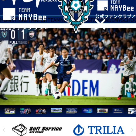
HOME
TICKET
MATCH
TEAM
NEWS
GOODS
FAN
ACADEMY
SCHO
閉じる