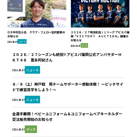
ＯＢ中村北斗氏 クラブ・フェロー契約更新の
２０２６／２７明治安田Ｊ１リーグ アビスパ福
お知らせ
岡「ＶＩＣＴＯＲＹ ＡＵＣＴＩＯＮ」開催の
お知らせ
ニュース
2026.08.07
グッズ
2026.08.07
２０２６／２７シーズンも続投!! アビスパ福岡公式アンバサダーＨ
ＫＴ４８ 豊永阿紀さん
ニュース
2026.08.07
８／８（土）神戸戦 両チームサポーター感動体験！ ～ピッチサイ
ドで練習見学をしよう！～
ニュース
2026.08.07
全選手展開！ベビーユニフォーム＆ユニフォームベアキーホルダー
受注販売開始のお知らせ
グッズ
2026.08.07