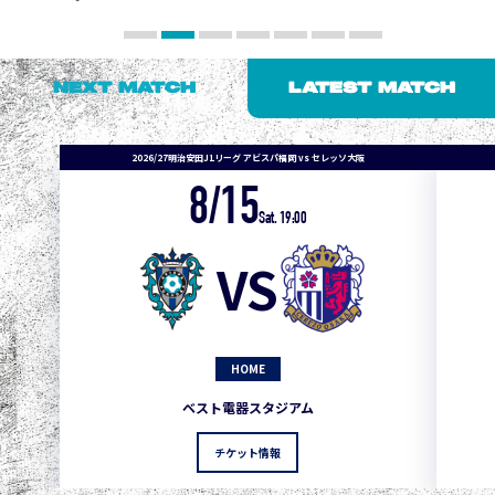
NEXT MATCH
LATEST MATCH
2026/27明治安田J1リーグ アビスパ福岡 vs セレッソ大阪
8/15
Sat. 19:00
VS
HOME
1
3
1
0
0
4
町田
ベスト電器スタジアム
2
3
1
0
0
3
広島
チケット情報
3
3
1
0
0
1
鹿島