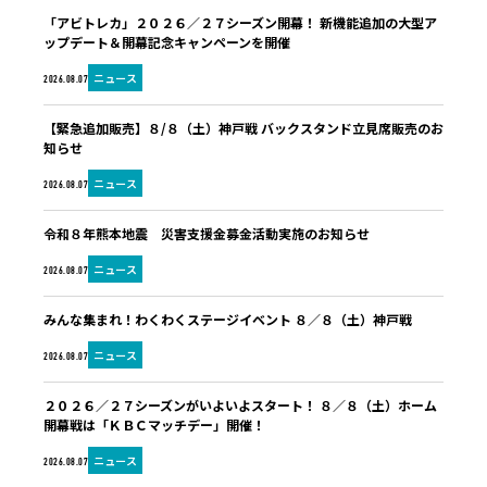
「アビトレカ」２０２６／２７シーズン開幕！ 新機能追加の大型ア
ップデート＆開幕記念キャンペーンを開催
ニュース
2026.08.07
【緊急追加販売】８/８（土）神戸戦 バックスタンド立見席販売のお
知らせ
ニュース
2026.08.07
令和８年熊本地震 災害支援金募金活動実施のお知らせ
ニュース
2026.08.07
みんな集まれ！わくわくステージイベント ８／８（土）神戸戦
ニュース
2026.08.07
２０２６／２７シーズンがいよいよスタート！ ８／８（土）ホーム
開幕戦は「ＫＢＣマッチデー」開催！
ニュース
2026.08.07