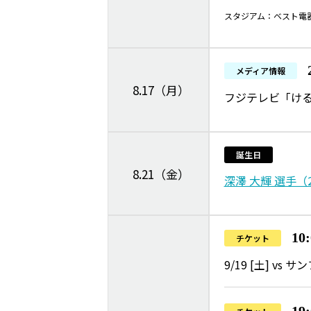
スタジアム：ベスト電
メディア情報
8.17（月）
フジテレビ「け
誕生日
8.21（金）
深澤 大輝 選手（
10
チケット
9/19 [土] v