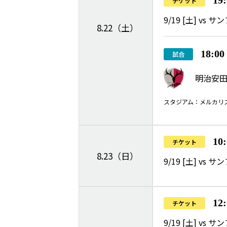
19
チケット
9/19 [土] v
8.22（土）
18:0
試合
明治安田
スタジアム：メルカリ
10
チケット
8.23（日）
9/19 [土] v
12
チケット
9/19 [土] v