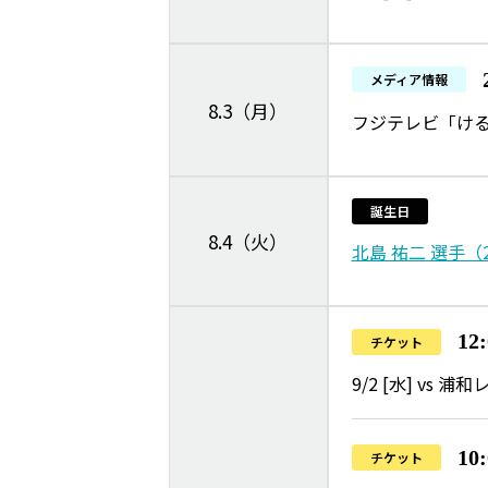
メディア情報
8.3（月）
フジテレビ「け
誕生日
8.4（火）
北島 祐二 選手（
12
チケット
9/2 [水] vs
10
チケット