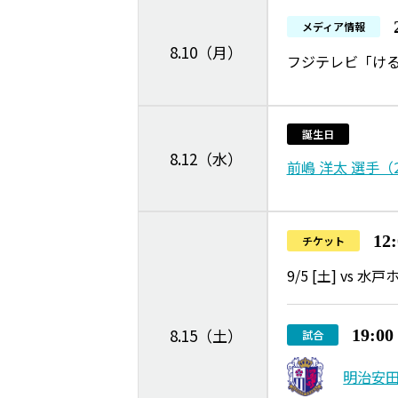
メディア情報
8.10（月）
フジテレビ「け
誕生日
8.12（水）
前嶋 洋太 選手（
12
チケット
9/5 [土] vs
8.15（土）
19:0
試合
明治安田