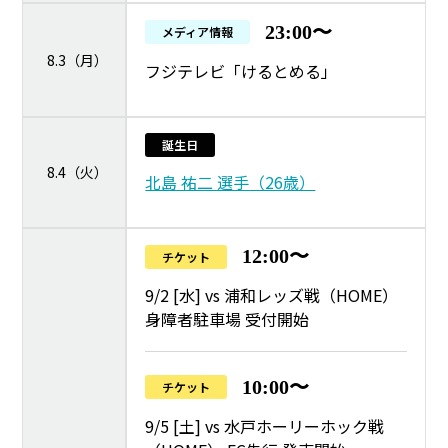
23:00〜
メディア情報
8.3（月）
フジテレビ「けるとめる」
誕生日
8.4（火）
北島 祐二 選手（26歳）
12:00〜
チケット
9/2 [水] vs 浦和レッズ戦（HOME）
身障者駐車場 受付開始
10:00〜
チケット
9/5 [土] vs 水戸ホーリーホック戦