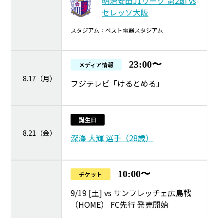
明治安田J1リーグ 第2節 vs
セレッソ大阪
スタジアム：ベスト電器スタジアム
23:00〜
メディア情報
8.17（月）
フジテレビ「けるとめる」
誕生日
8.21（金）
深澤 大輝 選手（28歳）
10:00〜
チケット
9/19 [土] vs サンフレッチェ広島戦
（HOME） FC先行 発売開始