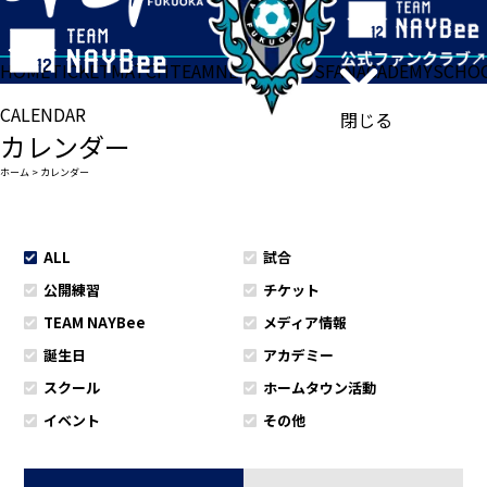
HOME
TICKET
MATCH
TEAM
NEWS
GOODS
FAN
ACADEMY
SCHO
CALENDAR
閉じる
カレンダー
ホーム
>
カレンダー
ALL
試合
公開練習
チケット
TEAM NAYBee
メディア情報
誕生日
アカデミー
スクール
ホームタウン活動
イベント
その他