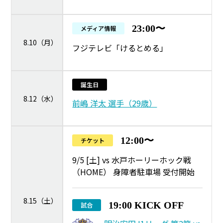
23:00〜
メディア情報
8.10（月）
フジテレビ「けるとめる」
誕生日
8.12（水）
前嶋 洋太 選手（29歳）
12:00〜
チケット
9/5 [土] vs 水戸ホーリーホック戦
（HOME） 身障者駐車場 受付開始
8.15（土）
19:00 KICK OFF
試合