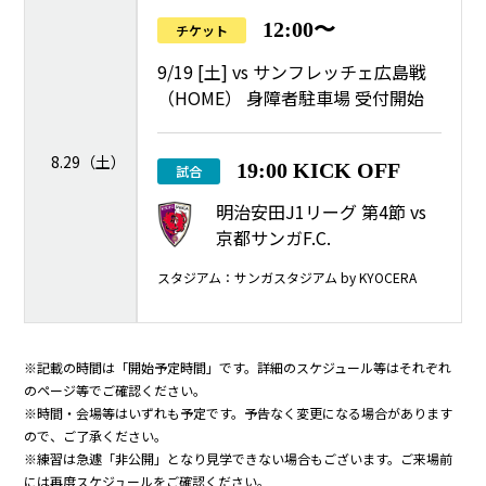
12:00〜
チケット
9/19 [土] vs サンフレッチェ広島戦
（HOME） 身障者駐車場 受付開始
8.29（土）
19:00 KICK OFF
試合
明治安田J1リーグ 第4節 vs
京都サンガF.C.
スタジアム：サンガスタジアム by KYOCERA
※記載の時間は「開始予定時間」です。詳細のスケジュール等はそれぞれ
のページ等でご確認ください。
※時間・会場等はいずれも予定です。予告なく変更になる場合があります
ので、ご了承ください。
※練習は急遽「非公開」となり見学できない場合もございます。ご来場前
には再度スケジュールをご確認ください。