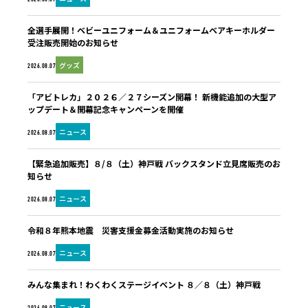
全選手展開！ベビーユニフォーム＆ユニフォームベアキーホルダー
受注販売開始のお知らせ
グッズ
2026.08.07
「アビトレカ」２０２６／２７シーズン開幕！ 新機能追加の大型ア
ップデート＆開幕記念キャンペーンを開催
ニュース
2026.08.07
【緊急追加販売】８/８（土）神戸戦 バックスタンド立見席販売のお
知らせ
ニュース
2026.08.07
令和８年熊本地震 災害支援金募金活動実施のお知らせ
ニュース
2026.08.07
みんな集まれ！わくわくステージイベント ８／８（土）神戸戦
ニュース