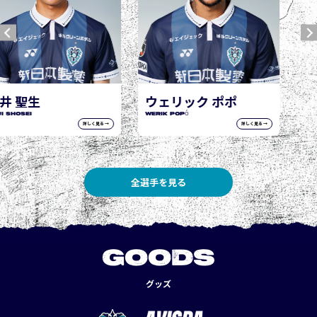
ウェリック ポポ
城後 寿
WERIK POPÓ
JOGO Hisashi
詳しく見る →
詳しく見る →
全選手を見る
GOODS
グッズ