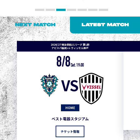
NEXT MATCH
LATEST MATCH
2026/27 明治安田J1リーグ 第1節
アビスパ福岡 vs ヴィッセル神戸
8/8
Sat. 19:00
VS
HOME
ベスト電器スタジアム
チケット情報