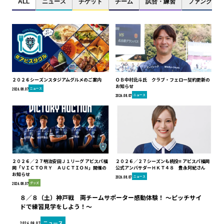
ALL
ニュース
チケット
チーム
試合・練習
ファンクラブ
２０２６シーズンスタジアムグルメのご案内
ＯＢ中村北斗氏 クラブ・フェロー契約更新の
お知らせ
ニュース
2026.08.07
ニュース
2026.08.07
２０２６／２７明治安田Ｊ１リーグ アビスパ福
２０２６／２７シーズンも続投!! アビスパ福岡
岡「ＶＩＣＴＯＲＹ ＡＵＣＴＩＯＮ」開催の
公式アンバサダーＨＫＴ４８ 豊永阿紀さん
お知らせ
ニュース
2026.08.07
グッズ
2026.08.07
８／８（土）神戸戦 両チームサポーター感動体験！ ～ピッチサイ
ドで練習見学をしよう！～
ニュース
2026.08.07