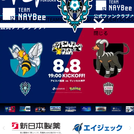
HOME
TICKET
MATCH
TEAM
NEWS
GOODS
FAN
ACADEMY
SCHO
閉じる