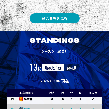
3
3
1
0
0
1
Ｇ大阪
5
3
1
0
0
1
柏
試合日程を見る
5
3
1
0
0
1
Ｃ大阪
7
3
1
0
0
1
清水
STANDINGS
7
3
1
0
0
1
神戸
シーズン（通算）
9
0
0
0
1
-1
浦和
13
位
0
勝
0
分
1
敗
勝点
0
9
0
0
0
1
-1
横浜FM
11
0
0
0
1
-1
水戸
2026.08.08 現在
11
0
0
0
1
-1
岡山
J1年間順位
勝点
勝
分
負
得失点
13
0
0
0
1
-1
名古屋