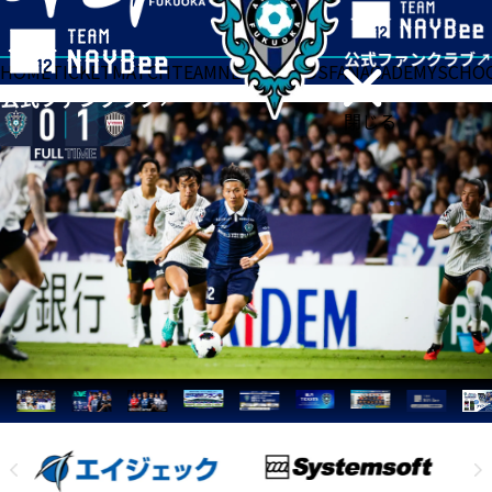
HOME
TICKET
MATCH
TEAM
NEWS
GOODS
FAN
ACADEMY
SCHO
閉じる