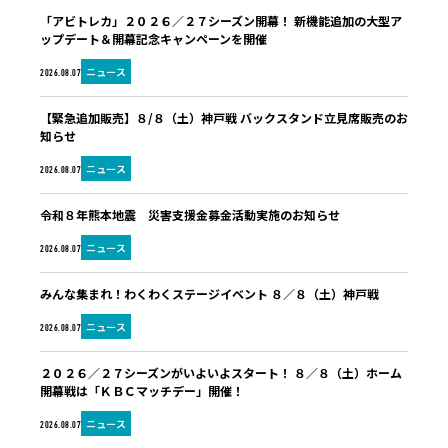
「アビトレカ」２０２６／２７シーズン開幕！ 新機能追加の大型ア
ップデート＆開幕記念キャンペーンを開催
ニュース
2026.08.07
【緊急追加販売】８/８（土）神戸戦 バックスタンド立見席販売のお
知らせ
ニュース
2026.08.07
令和８年熊本地震 災害支援金募金活動実施のお知らせ
ニュース
2026.08.07
みんな集まれ！わくわくステージイベント ８／８（土）神戸戦
ニュース
2026.08.07
２０２６／２７シーズンがいよいよスタート！ ８／８（土）ホーム
開幕戦は「ＫＢＣマッチデー」開催！
ニュース
2026.08.07