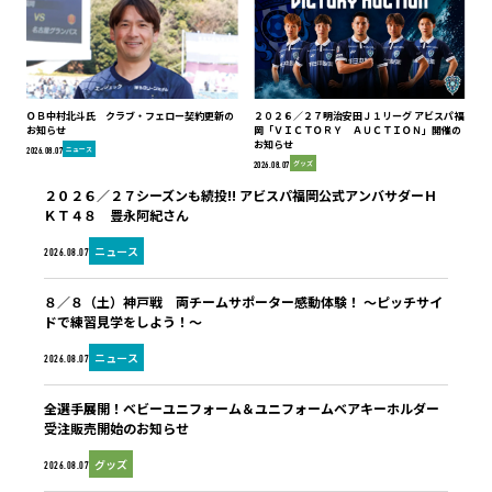
ＯＢ中村北斗氏 クラブ・フェロー契約更新の
２０２６／２７明治安田Ｊ１リーグ アビスパ福
お知らせ
岡「ＶＩＣＴＯＲＹ ＡＵＣＴＩＯＮ」開催の
お知らせ
ニュース
2026.08.07
グッズ
2026.08.07
２０２６／２７シーズンも続投!! アビスパ福岡公式アンバサダーＨ
ＫＴ４８ 豊永阿紀さん
ニュース
2026.08.07
８／８（土）神戸戦 両チームサポーター感動体験！ ～ピッチサイ
ドで練習見学をしよう！～
ニュース
2026.08.07
全選手展開！ベビーユニフォーム＆ユニフォームベアキーホルダー
受注販売開始のお知らせ
グッズ
2026.08.07