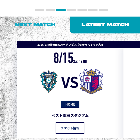
NEXT MATCH
LATEST MATCH
2026/27明治安田J1リーグ アビスパ福岡 vs セレッソ大阪
8/15
Sat. 19:00
VS
HOME
1
3
1
0
0
4
町田
ベスト電器スタジアム
2
3
1
0
0
3
広島
チケット情報
3
3
1
0
0
1
鹿島