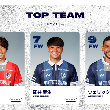
TOP TEAM
トップチーム
9
10
城後 寿
JOGO Hisashi
FW
FW
ウェリック ポポ
WERIK POPÓ
詳しく見る →
詳しく見る →