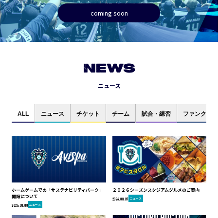
coming soon
NEWS
ニュース
ALL
ニュース
チケット
チーム
試合・練習
ファンクラブ
ホームゲームでの「サステナビリティパーク」
２０２６シーズンスタジアムグルメのご案内
開設について
ニュース
2026.08.07
ニュース
2026.08.08