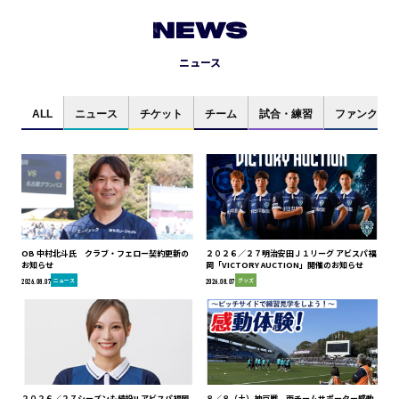
NEWS
ニュース
ALL
ニュース
チケット
チーム
試合・練習
ファンクラブ
OB 中村北斗氏 クラブ・フェロー契約更新の
２０２６／２７明治安田Ｊ１リーグ アビスパ福
お知らせ
岡「VICTORY AUCTION」開催のお知らせ
ニュース
グッズ
2026.08.07
2026.08.07
２０２６／２７シーズンも続投!! アビスパ福岡
８／８（土）神戸戦 両チームサポーター感動