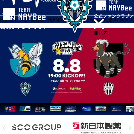
HOME
TICKET
MATCH
TEAM
NEWS
GOODS
FAN
ACADEMY
SCHO
閉じる