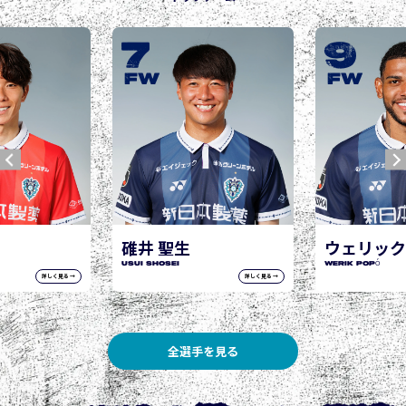
9
10
城後 寿
JOGO Hisashi
FW
FW
ウェリック ポポ
WERIK POPÓ
詳しく見る →
詳しく見る →
全選手を見る