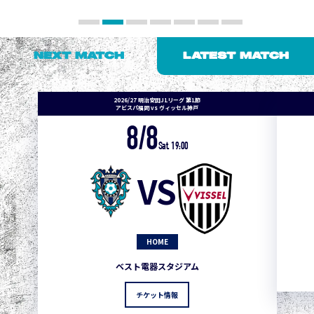
NEXT MATCH
LATEST MATCH
2026/27 明治安田J1リーグ 第1節
アビスパ福岡 vs ヴィッセル神戸
8/8
Sat. 19:00
VS
HOME
ベスト電器スタジアム
チケット情報