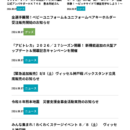
公式アンバサダーＨＫＴ４８ 豊永阿紀さん
体験！ ～ピッチサイドで練習見学をしよう！～
ニュース
ニュース
2026.08.07
2026.08.07
全選手展開！ベビーユニフォーム＆ユニフォームベアキーホルダー
受注販売開始のお知らせ
グッズ
2026.08.07
「アビトレカ」２０２６／２７シーズン開幕！ 新機能追加の大型ア
ップデート＆開幕記念キャンペーンを開催
ニュース
2026.08.07
【緊急追加販売】8/8（土）ヴィッセル神戸戦 バックスタンド立見
席販売のお知らせ
ニュース
2026.08.07
令和８年熊本地震 災害支援金募金活動実施のお知らせ
ニュース
2026.08.07
みんな集まれ！わくわくステージイベント ８／８（土） ヴィッセ
ル神戸戦