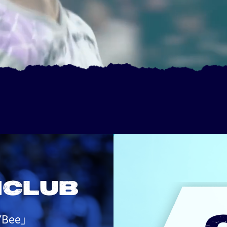
NCLUB
Bee」