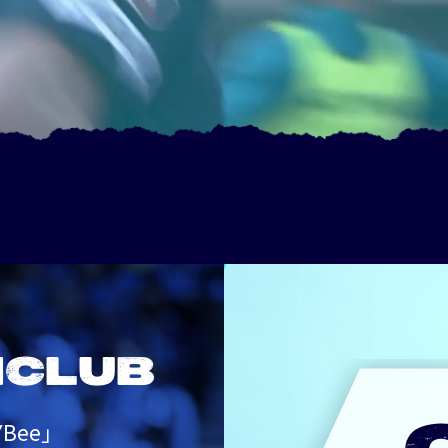
NCLUB
Bee」