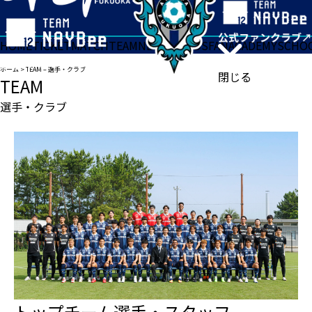
HOME
TICKET
MATCH
TEAM
NEWS
GOODS
FAN
ACADEMY
SCHO
ホーム
>
TEAM – 選手・クラブ
閉じる
TEAM
選手・クラブ
トップチーム選手・スタッフ