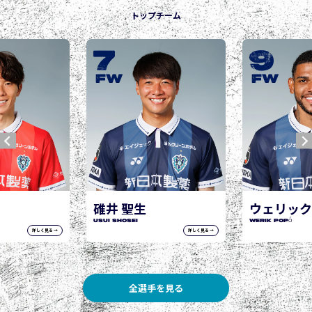
トップチーム
9
10
城後 寿
JOGO Hisashi
FW
FW
ウェリック ポポ
WERIK POPÓ
詳しく見る →
詳しく見る →
全選手を見る