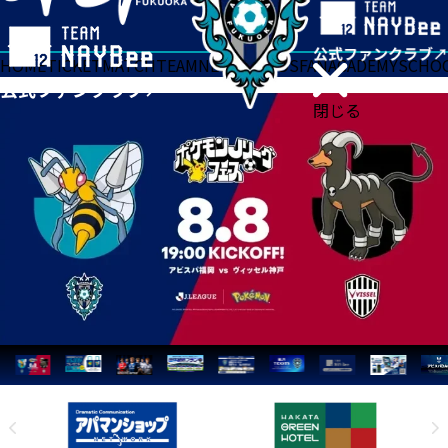
HOME
TICKET
MATCH
TEAM
NEWS
GOODS
FAN
ACADEMY
SCHO
閉じる