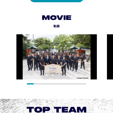
MOVIE
動画
TOP TEAM