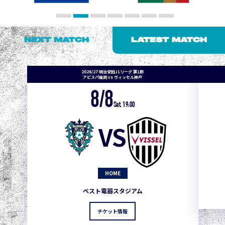
NEXT MATCH
LATEST MATCH
2026/27 明治安田J1リーグ 第1節
アビスパ福岡 vs ヴィッセル神戸
8/8
Sat. 19:00
VS
HOME
ベスト電器スタジアム
チケット情報