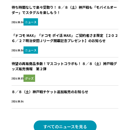
待ち時間なしで楽々受取り！ ８／８（土）神戸戦も「モバイルオー
ダー」でスタグルを楽しもう！
ニュース
2026.08.06
「ドコモ MAX」「ドコモ ポイ活 MAX」 ご契約者さま限定 【２０２
６／２７明治安田Ｊリーグ開幕記念プレゼント】のお知らせ
ニュース
2026.08.06
待望の再販商品多数！マスコットコラボも！ ８／８（土）神戸戦グ
ッズ販売情報 第２弾
グッズ
2026.08.05
８／８（土）神戸戦チケット追加販売のお知らせ
未分類
2026.08.04
すべてのニュースを見る