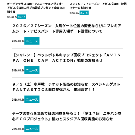
ガーデンテラス福岡・アルカーサルアヴィオ・
２０２６／２７シーズン アビスパ福岡 観戦
アビスパ福岡 コラボ結婚式プレゼント企画のお
マナーのお知らせ
知らせ
ニュース
2026.08.06
ニュース
2026.08.06
２０２６／２７シーズン 入場ゲート位置の変更ならびに プレミア
ムシート・アビスパシート専用入場ゲート設置について
ニュース
2026.08.06
【シャレン！】ペットボトルキャップ回収プロジェクト「ＡＶＩＳ
ＰＡ ＯＮＥ ＣＡＰ ＡＣＴＩＯＮ」始動のお知らせ
ニュース
2026.08.06
９／５（土）水戸戦 チケット販売のお知らせ スペシャルゲスト
ＦＡＮＴＡＳＴＩＣＳ瀬口黎弥さん 来場決定！！
ニュース
2026.08.06
テープの巻心を集めて緑の地球を守ろう！ 「第１７回 ニチバン巻
心ＥＣＯプロジェクト」協力とスタジアム回収実施のお知らせ
ニュース
2026.08.06