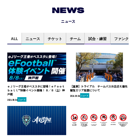
NEWS
ニュース
ALL
ニュース
チケット
チーム
試合・練習
ファンクラブ
ｅＪリーグ王者がベススタに登場！ｅＦｏｏｔ
【重要】トライアル チームバスお出迎え優先
ｂａｌｌ™体験イベント開催！ ８／８（土）神
観覧エリア設置について
戸戦
ニュース
2026.08.06
ニュース
2026.08.06