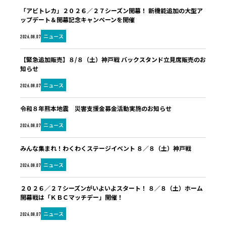
「アビトレカ」２０２６／２７シーズン開幕！ 新機能追加の大型ア
ップデート＆開幕記念キャンペーンを開催
ニュース
2026.08.07
【緊急追加販売】８/８（土）神戸戦 バックスタンド立見席販売のお
知らせ
ニュース
2026.08.07
令和８年熊本地震 災害支援金募金活動実施のお知らせ
ニュース
2026.08.07
みんな集まれ！わくわくステージイベント ８／８（土）神戸戦
ニュース
2026.08.07
２０２６／２７シーズンがいよいよスタート！ ８／８（土）ホーム
開幕戦は「ＫＢＣマッチデー」開催！
ニュース
2026.08.07