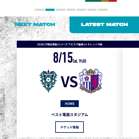
NEXT MATCH
LATEST MATCH
2026/27明治安田J1リーグ アビスパ福岡 vs セレッソ大阪
8/15
1
3
1
0
0
4
町田
Sat. 19:00
2
3
1
0
0
3
広島
VS
3
3
1
0
0
1
鹿島
3
3
1
0
0
1
Ｇ大阪
HOME
5
3
1
0
0
1
柏
ベスト電器スタジアム
5
3
1
0
0
1
Ｃ大阪
チケット情報
5
3
1
0
0
1
長崎