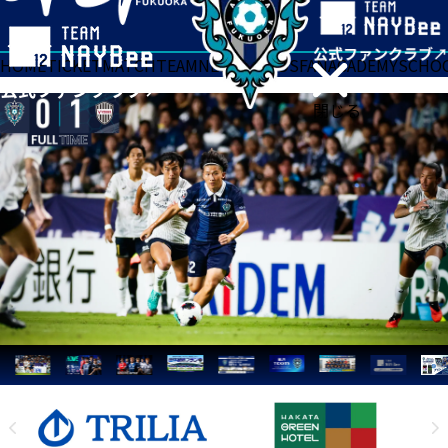
HOME
TICKET
MATCH
TEAM
NEWS
GOODS
FAN
ACADEMY
SCHO
閉じる