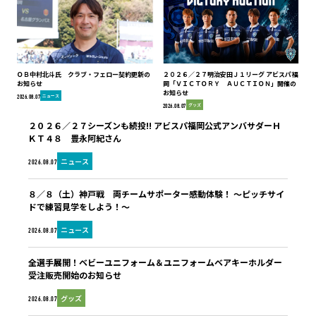
ＯＢ中村北斗氏 クラブ・フェロー契約更新の
２０２６／２７明治安田Ｊ１リーグ アビスパ福
お知らせ
岡「ＶＩＣＴＯＲＹ ＡＵＣＴＩＯＮ」開催の
お知らせ
ニュース
2026.08.07
グッズ
2026.08.07
２０２６／２７シーズンも続投!! アビスパ福岡公式アンバサダーＨ
ＫＴ４８ 豊永阿紀さん
ニュース
2026.08.07
８／８（土）神戸戦 両チームサポーター感動体験！ ～ピッチサイ
ドで練習見学をしよう！～
ニュース
2026.08.07
全選手展開！ベビーユニフォーム＆ユニフォームベアキーホルダー
受注販売開始のお知らせ
グッズ
2026.08.07