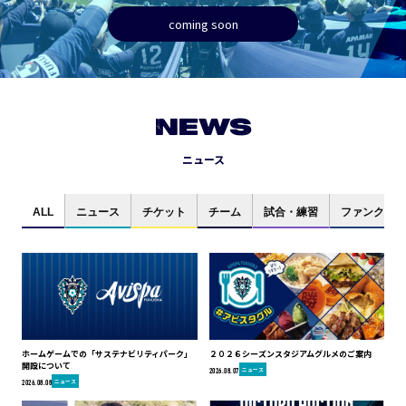
coming soon
NEWS
ニュース
ALL
ニュース
チケット
チーム
試合・練習
ファンクラブ
ホームゲームでの「サステナビリティパーク」
２０２６シーズンスタジアムグルメのご案内
開設について
ニュース
2026.08.07
ニュース
2026.08.08