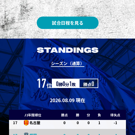
8
3
1
0
0
1
清水
8
3
1
0
0
1
神戸
試合日程を見る
10
1
0
1
0
0
東京Ｖ
10
1
0
1
0
0
川崎Ｆ
STANDINGS
12
0
0
0
1
-1
浦和
シーズン（通算）
12
0
0
0
1
-1
横浜FM
17
位
0
勝
0
分
1
敗
勝点
0
14
0
0
0
1
-1
水戸
14
0
0
0
1
-1
京都
2026.08.09 現在
14
0
0
0
1
-1
岡山
J1年間順位
勝点
勝
分
負
得失点
17
0
0
0
1
-1
名古屋