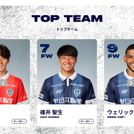
TOP TEAM
トップチーム
9
10
城後 寿
JOGO Hisashi
FW
FW
ウェリック ポポ
WERIK POPÓ
詳しく見る →
詳しく見る →