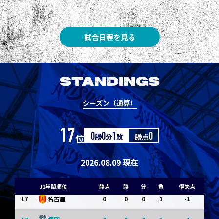
8
3
1
0
0
1
清水
8
3
1
0
0
1
神戸
試合日程を見る
10
1
0
1
0
0
東京Ｖ
10
1
0
1
0
0
川崎Ｆ
STANDINGS
12
0
0
0
1
-1
浦和
シーズン（通算）
12
0
0
0
1
-1
横浜FM
17
位
0
勝
0
分
1
敗
勝点
0
14
0
0
0
1
-1
水戸
14
0
0
0
1
-1
京都
2026.08.09 現在
14
0
0
0
1
-1
岡山
J1年間順位
勝点
勝
分
負
得失点
17
0
0
0
1
-1
名古屋