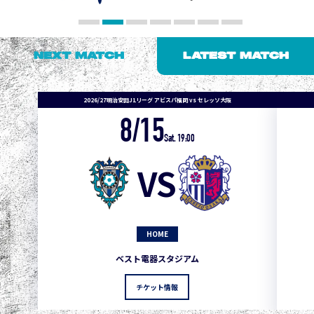
NEXT MATCH
LATEST MATCH
2026/27明治安田J1リーグ アビスパ福岡 vs セレッソ大阪
8/15
1
3
1
0
0
4
町田
Sat. 19:00
2
3
1
0
0
3
広島
VS
3
3
1
0
0
1
鹿島
3
3
1
0
0
1
Ｇ大阪
HOME
5
3
1
0
0
1
柏
ベスト電器スタジアム
5
3
1
0
0
1
Ｃ大阪
チケット情報
5
3
1
0
0
1
長崎