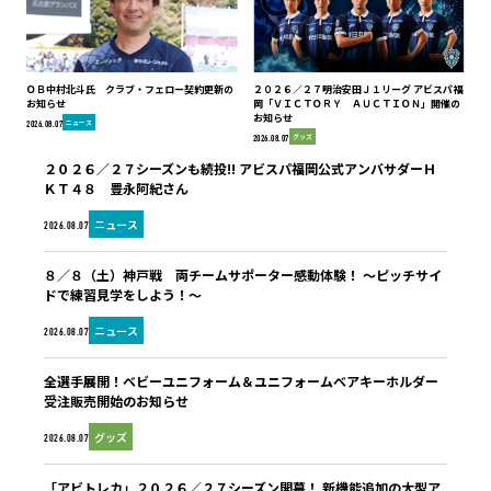
ＯＢ中村北斗氏 クラブ・フェロー契約更新の
２０２６／２７明治安田Ｊ１リーグ アビスパ福
お知らせ
岡「ＶＩＣＴＯＲＹ ＡＵＣＴＩＯＮ」開催の
お知らせ
ニュース
2026.08.07
グッズ
2026.08.07
２０２６／２７シーズンも続投!! アビスパ福岡公式アンバサダーＨ
ＫＴ４８ 豊永阿紀さん
ニュース
2026.08.07
８／８（土）神戸戦 両チームサポーター感動体験！ ～ピッチサイ
ドで練習見学をしよう！～
ニュース
2026.08.07
全選手展開！ベビーユニフォーム＆ユニフォームベアキーホルダー
受注販売開始のお知らせ
グッズ
2026.08.07
「アビトレカ」２０２６／２７シーズン開幕！ 新機能追加の大型ア