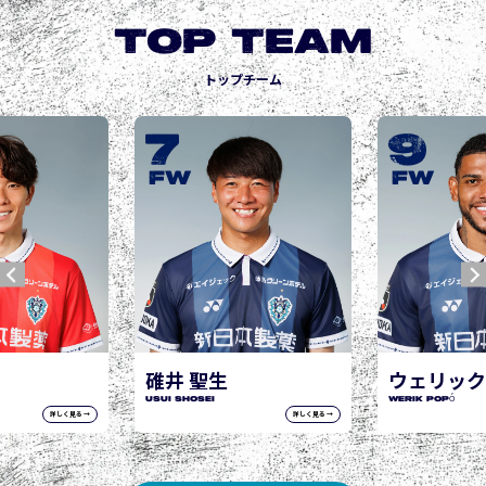
TOP TEAM
トップチーム
9
10
城後 寿
JOGO Hisashi
FW
FW
生
ウェリック ポポ
WERIK POPÓ
詳しく見る →
詳しく見る →