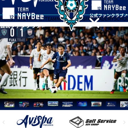
HOME
TICKET
MATCH
TEAM
NEWS
GOODS
FAN
ACADEMY
SCHO
閉じる