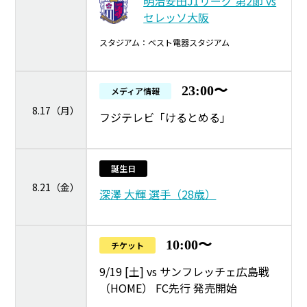
明治安田J1リーグ 第2節 vs
セレッソ大阪
スタジアム：ベスト電器スタジアム
23:00〜
メディア情報
8.17（月）
フジテレビ「けるとめる」
誕生日
8.21（金）
深澤 大輝 選手（28歳）
10:00〜
チケット
9/19 [土] vs サンフレッチェ広島戦
（HOME） FC先行 発売開始