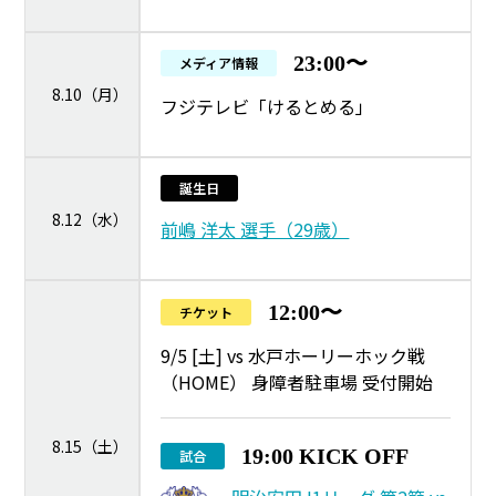
23:00〜
メディア情報
8.10（月）
フジテレビ「けるとめる」
誕生日
8.12（水）
前嶋 洋太 選手（29歳）
12:00〜
チケット
9/5 [土] vs 水戸ホーリーホック戦
（HOME） 身障者駐車場 受付開始
8.15（土）
19:00 KICK OFF
試合