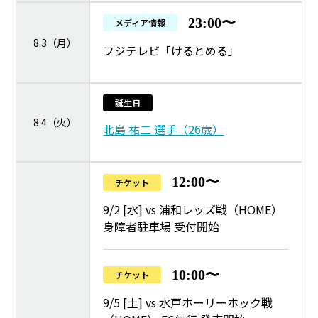
23:00〜
メディア情報
8.3（月）
フジテレビ「けるとめる」
誕生日
8.4（火）
北島 祐二 選手（26歳）
12:00〜
チケット
9/2 [水] vs 浦和レッズ戦（HOME）
身障者駐車場 受付開始
10:00〜
チケット
9/5 [土] vs 水戸ホーリーホック戦