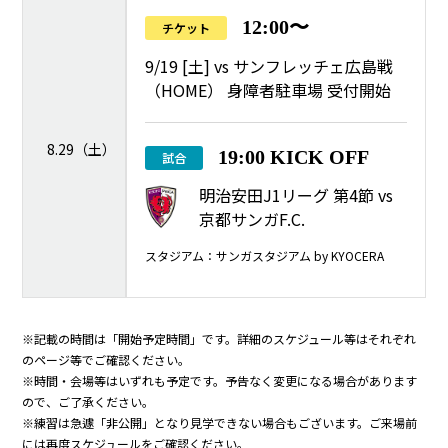
12:00〜
チケット
9/19 [土] vs サンフレッチェ広島戦
（HOME） 身障者駐車場 受付開始
8.29（土）
19:00 KICK OFF
試合
明治安田J1リーグ 第4節 vs
京都サンガF.C.
スタジアム：サンガスタジアム by KYOCERA
※記載の時間は「開始予定時間」です。詳細のスケジュール等はそれぞれ
のページ等でご確認ください。
※時間・会場等はいずれも予定です。予告なく変更になる場合があります
ので、ご了承ください。
※練習は急遽「非公開」となり見学できない場合もございます。ご来場前
には再度スケジュールをご確認ください。