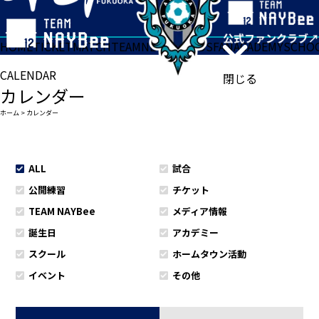
HOME
TICKET
MATCH
TEAM
NEWS
GOODS
FAN
ACADEMY
SCHO
CALENDAR
閉じる
カレンダー
ホーム
>
カレンダー
ALL
試合
公開練習
チケット
TEAM NAYBee
メディア情報
誕生日
アカデミー
スクール
ホームタウン活動
イベント
その他