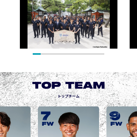
TOP TEAM
トップチーム
9
10
城後 寿
JOGO Hisashi
FW
FW