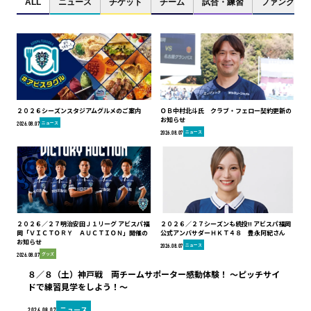
ALL
ニュース
チケット
チーム
試合・練習
ファンクラブ
２０２６シーズンスタジアムグルメのご案内
ＯＢ中村北斗氏 クラブ・フェロー契約更新の
お知らせ
ニュース
2026.08.07
ニュース
2026.08.07
２０２６／２７明治安田Ｊ１リーグ アビスパ福
２０２６／２７シーズンも続投!! アビスパ福岡
岡「ＶＩＣＴＯＲＹ ＡＵＣＴＩＯＮ」開催の
公式アンバサダーＨＫＴ４８ 豊永阿紀さん
お知らせ
ニュース
2026.08.07
グッズ
2026.08.07
８／８（土）神戸戦 両チームサポーター感動体験！ ～ピッチサイ
ドで練習見学をしよう！～
ニュース
2026.08.07