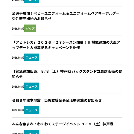
全選手展開！ベビーユニフォーム＆ユニフォームベアキーホルダー
受注販売開始のお知らせ
グッズ
2026.08.07
「アビトレカ」２０２６／２７シーズン開幕！ 新機能追加の大型ア
ップデート＆開幕記念キャンペーンを開催
ニュース
2026.08.07
【緊急追加販売】８/８（土）神戸戦 バックスタンド立見席販売のお
知らせ
ニュース
2026.08.07
令和８年熊本地震 災害支援金募金活動実施のお知らせ
ニュース
2026.08.07
みんな集まれ！わくわくステージイベント ８／８（土）神戸戦
ニュース