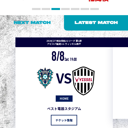
NEXT MATCH
LATEST MATCH
2026/27 明治安田J1リーグ 第1節
アビスパ福岡 vs ヴィッセル神戸
8/8
Sat. 19:00
VS
HOME
ベスト電器スタジアム
チケット情報