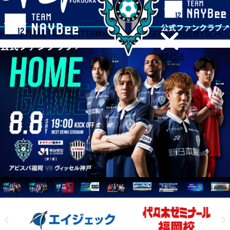
HOME
TICKET
MATCH
TEAM
NEWS
GOODS
FAN
ACADEMY
SCHO
閉じる