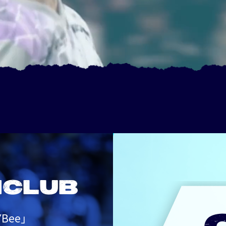
NCLUB
Bee」