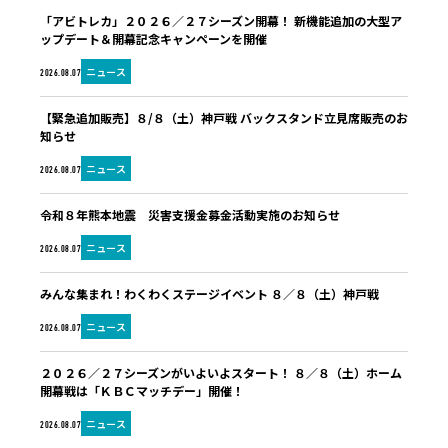
「アビトレカ」２０２６／２７シーズン開幕！ 新機能追加の大型ア
ップデート＆開幕記念キャンペーンを開催
ニュース
2026.08.07
【緊急追加販売】８/８（土）神戸戦 バックスタンド立見席販売のお
知らせ
ニュース
2026.08.07
令和８年熊本地震 災害支援金募金活動実施のお知らせ
ニュース
2026.08.07
みんな集まれ！わくわくステージイベント ８／８（土）神戸戦
ニュース
2026.08.07
２０２６／２７シーズンがいよいよスタート！ ８／８（土）ホーム
開幕戦は「ＫＢＣマッチデー」開催！
ニュース
2026.08.07