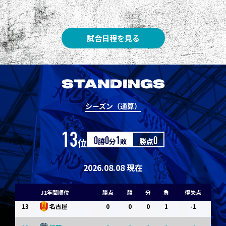
3
3
1
0
0
1
Ｇ大阪
5
3
1
0
0
1
柏
試合日程を見る
5
3
1
0
0
1
Ｃ大阪
7
3
1
0
0
1
清水
STANDINGS
7
3
1
0
0
1
神戸
シーズン（通算）
9
0
0
0
1
-1
浦和
13
位
0
勝
0
分
1
敗
勝点
0
9
0
0
0
1
-1
横浜FM
11
0
0
0
1
-1
水戸
2026.08.08 現在
11
0
0
0
1
-1
岡山
J1年間順位
勝点
勝
分
負
得失点
13
0
0
0
1
-1
名古屋