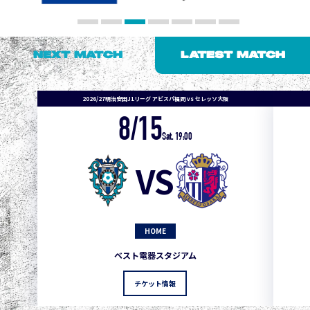
NEXT MATCH
LATEST MATCH
2026/27明治安田J1リーグ アビスパ福岡 vs セレッソ大阪
8/15
Sat. 19:00
VS
HOME
1
3
1
0
0
4
町田
ベスト電器スタジアム
2
3
1
0
0
3
広島
チケット情報
3
3
1
0
0
1
鹿島