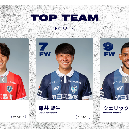
TOP TEAM
トップチーム
9
10
城後 寿
JOGO Hisashi
FW
FW
ウェリック ポポ
WERIK POPÓ
詳しく見る →
詳しく見る →