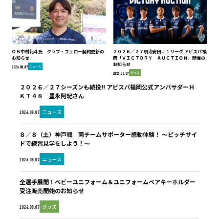
ＯＢ中村北斗氏 クラブ・フェロー契約更新の
２０２６／２７明治安田Ｊ１リーグ アビスパ福
お知らせ
岡「ＶＩＣＴＯＲＹ ＡＵＣＴＩＯＮ」開催の
お知らせ
ニュース
2026.08.07
グッズ
2026.08.07
２０２６／２７シーズンも続投!! アビスパ福岡公式アンバサダーＨ
ＫＴ４８ 豊永阿紀さん
ニュース
2026.08.07
８／８（土）神戸戦 両チームサポーター感動体験！ ～ピッチサイ
ドで練習見学をしよう！～
ニュース
2026.08.07
全選手展開！ベビーユニフォーム＆ユニフォームベアキーホルダー
受注販売開始のお知らせ
グッズ
2026.08.07