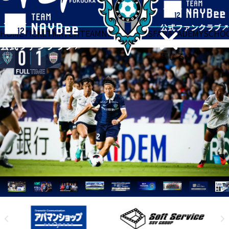
HOME
TICKET
MATCH
TEAM
NEWS
GOODS
FAN
ACADEMY
SCHO
閉じる