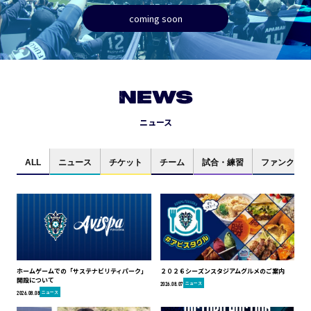
coming soon
NEWS
ニュース
ALL
ニュース
チケット
チーム
試合・練習
ファンクラブ
ホームゲームでの「サステナビリティパーク」
２０２６シーズンスタジアムグルメのご案内
開設について
ニュース
2026.08.07
ニュース
2026.08.08