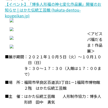
【イベント】「博多人形福の神七変化作品展」開催のお
知らせ | はかた伝統工芸館 (hakata-dentou-
kougeikan.jp)
＜アビス
パ福だる
ま！作品
展＞
■展示期間：
２０２１年１０月５日（火）～１０月１０
日（日）
９：３０～１７：３０（入館は１７：００ま
で）
■場 所：
福岡市早良区百道浜3丁目1－1福岡市博物館
２階 はかた伝統工芸館
■主 催：
はかた伝統工芸館 人形制作協力：博多人
形師 田中 勇気