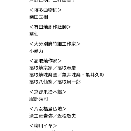
＜博多曲物師＞
柴田玉樹
＜有田焼創作絵師＞
華仙
＜大分別府竹細工作家＞
小嶋力
＜高取焼作家＞
高取焼宗家／高取春慶
高取焼味楽窯／亀井味楽・亀井久彰
高取八仙窯／高取周一郎
＜京都爪掻本綴＞
服部秀司
＜八女福島仏壇＞
漆工房岩弥／近松敏夫
＜柳川イ草＞