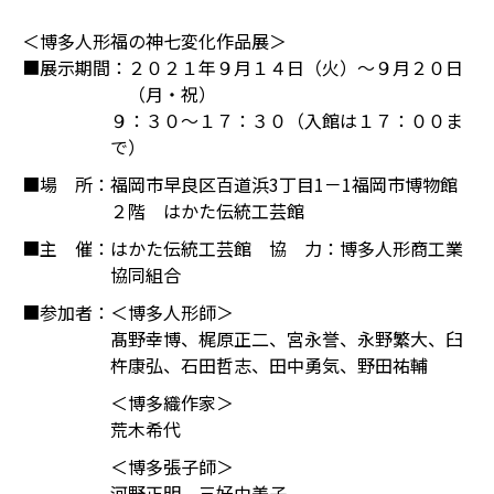
＜博多人形福の神七変化作品展＞
■展示期間：
２０２１年９月１４日（火）～９月２０日
（月・祝）
９：３０～１７：３０（入館は１７：００ま
で）
■場 所：
福岡市早良区百道浜3丁目1－1福岡市博物館
２階 はかた伝統工芸館
■主 催：
はかた伝統工芸館 協 力：博多人形商工業
協同組合
■参加者：
＜博多人形師＞
髙野幸博、梶原正二、宮永誉、永野繁大、臼
杵康弘、石田哲志、田中勇気、野田祐輔
＜博多織作家＞
荒木希代
＜博多張子師＞
河野正明、三好由美子