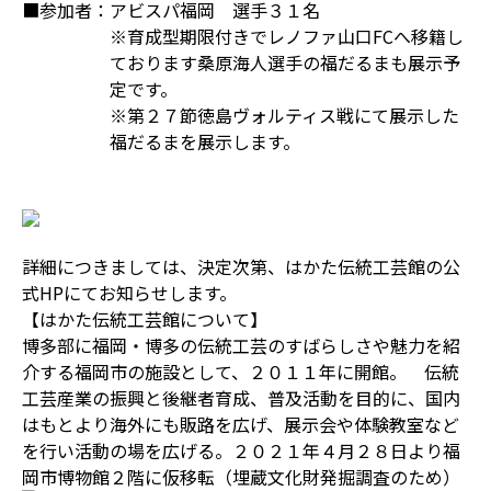
■参加者：
アビスパ福岡 選手３１名
※育成型期限付きでレノファ山口FCへ移籍し
ております桑原海人選手の福だるまも展示予
定です。
※第２７節徳島ヴォルティス戦にて展示した
福だるまを展示します。
詳細につきましては、決定次第、はかた伝統工芸館の公
式HPにてお知らせします。
【はかた伝統工芸館について】
博多部に福岡・博多の伝統工芸のすばらしさや魅力を紹
介する福岡市の施設として、２０１１年に開館。 伝統
工芸産業の振興と後継者育成、普及活動を目的に、国内
はもとより海外にも販路を広げ、展示会や体験教室など
を行い活動の場を広げる。２０２１年４月２８日より福
岡市博物館２階に仮移転（埋蔵文化財発掘調査のため）