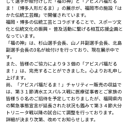
して選手が絵付けした「福の神」と「アビスパ福だる
ま！（博多人形だるま）」の展示が、福岡市の施設「は
かた伝統工芸館」で開催されています。
福岡・博多の伝統工芸とコラボすることで、スポーツ文
化と伝統文化の振興・ 普及活動に繋げる相互応援企画と
なっています。
「福の神」は、杉山選手会長、山ノ井副選手会長、北島
副選手会長の3名が絵付けを行っており、現在展示中で
す。
また、皆様のご協力により９３個の「アビスパ福だる
ま！」は、完売することができました。心よりお礼申し
上げます。
尚、「アビスパ福だるま！」チャリティー販売の収益で
は、第３１節清水エスパルス戦に医療従事者とご家族の
皆様５０名のご招待を予定しておりましたが、福岡県内
の緊急事態宣言が延長された状況も鑑みて第３４節大分
トリニータ戦以降の試合にて調整を行っております。
詳細が決まり次第、改めてお知らせします。