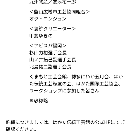
九州物産／友添祐一郎
＜釜山広域市工芸協同組合＞
オク・ヨンジュン
＜装飾クリエーター＞
甲斐ゆきの
＜アビスパ福岡＞
杉山力裕選手会長
山ノ井拓己副選手会長
北島祐二副選手会長
くまもと工芸会館、博多にわか五月会、はか
た伝統工芸館友の会、はかた国際工芸協会、
ワークショップに参加した皆さん
※敬称略
詳細につきましては、はかた伝統工芸館の公式HPにてご
確認ください。