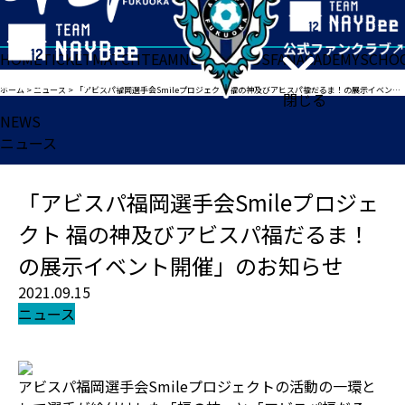
HOME
TICKET
MATCH
TEAM
NEWS
GOODS
FAN
ACADEMY
SCHO
ホーム
>
ニュース
>
「アビスパ福岡選手会Smileプロジェクト 福の神及びアビスパ福だるま！の展示イベント開催」のお知らせ
閉じる
NEWS
ニュース
「アビスパ福岡選手会Smileプロジェ
クト 福の神及びアビスパ福だるま！
の展示イベント開催」のお知らせ
2021.09.15
ニュース
アビスパ福岡選手会Smileプロジェクトの活動の一環と