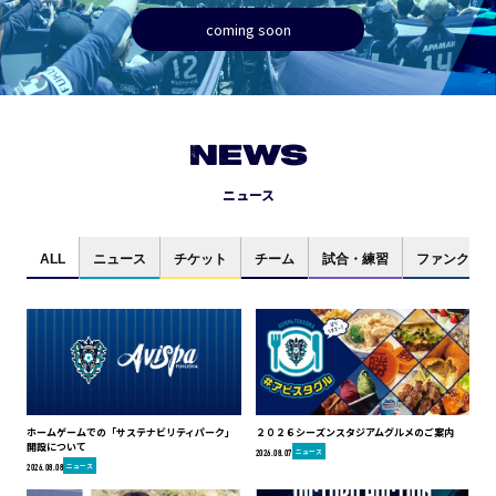
coming soon
NEWS
ニュース
ALL
ニュース
チケット
チーム
試合・練習
ファンクラブ
ホームゲームでの「サステナビリティパーク」
２０２６シーズンスタジアムグルメのご案内
開設について
ニュース
2026.08.07
ニュース
2026.08.08