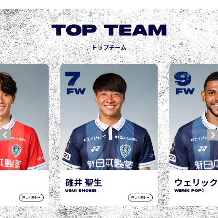
TOP TEAM
トップチーム
9
10
城後 寿
JOGO Hisashi
FW
FW
ウェリック ポポ
WERIK POPÓ
詳しく見る →
詳しく見る →