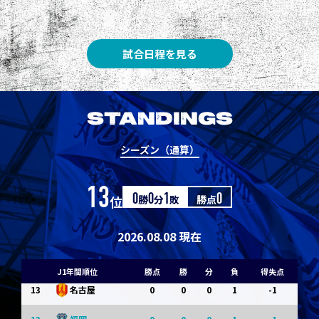
3
3
1
0
0
1
Ｇ大阪
5
3
1
0
0
1
柏
試合日程を見る
5
3
1
0
0
1
Ｃ大阪
7
3
1
0
0
1
清水
STANDINGS
7
3
1
0
0
1
神戸
シーズン（通算）
9
0
0
0
1
-1
浦和
13
位
0
勝
0
分
1
敗
勝点
0
9
0
0
0
1
-1
横浜FM
11
0
0
0
1
-1
水戸
2026.08.08 現在
11
0
0
0
1
-1
岡山
J1年間順位
勝点
勝
分
負
得失点
13
0
0
0
1
-1
名古屋