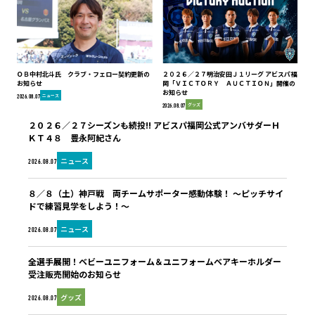
ＯＢ中村北斗氏 クラブ・フェロー契約更新の
２０２６／２７明治安田Ｊ１リーグ アビスパ福
お知らせ
岡「ＶＩＣＴＯＲＹ ＡＵＣＴＩＯＮ」開催の
お知らせ
ニュース
2026.08.07
グッズ
2026.08.07
２０２６／２７シーズンも続投!! アビスパ福岡公式アンバサダーＨ
ＫＴ４８ 豊永阿紀さん
ニュース
2026.08.07
８／８（土）神戸戦 両チームサポーター感動体験！ ～ピッチサイ
ドで練習見学をしよう！～
ニュース
2026.08.07
全選手展開！ベビーユニフォーム＆ユニフォームベアキーホルダー
受注販売開始のお知らせ
グッズ
2026.08.07