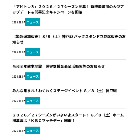
「アビトレカ」２０２６／２７シーズン開幕！ 新機能追加の大型ア
ップデート＆開幕記念キャンペーンを開催
ニュース
2026.08.07
【緊急追加販売】８/８（土）神戸戦 バックスタンド立見席販売のお
知らせ
ニュース
2026.08.07
令和８年熊本地震 災害支援金募金活動実施のお知らせ
ニュース
2026.08.07
みんな集まれ！わくわくステージイベント ８／８（土）神戸戦
ニュース
2026.08.07
２０２６／２７シーズンがいよいよスタート！ ８／８（土）ホーム
開幕戦は「ＫＢＣマッチデー」開催！
ニュース
2026.08.07