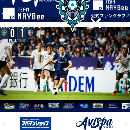
HOME
TICKET
MATCH
TEAM
NEWS
GOODS
FAN
ACADEMY
SCHO
閉じる