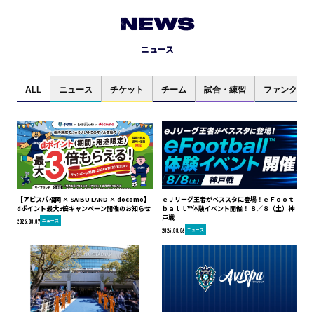
NEWS
ニュース
ALL
ニュース
チケット
チーム
試合・練習
ファンクラブ
【アビスパ福岡 × SAIBU LAND × docomo】
ｅＪリーグ王者がベススタに登場！ｅＦｏｏｔ
dポイント最大3倍キャンペーン開催のお知らせ
ｂａｌｌ™体験イベント開催！ ８／８（土）神
戸戦
ニュース
2026.08.07
ニュース
2026.08.06