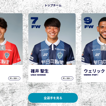
トップチーム
9
10
城後 寿
JOGO Hisashi
FW
FW
ウェリック ポポ
WERIK POPÓ
詳しく見る →
詳しく見る →
全選手を見る