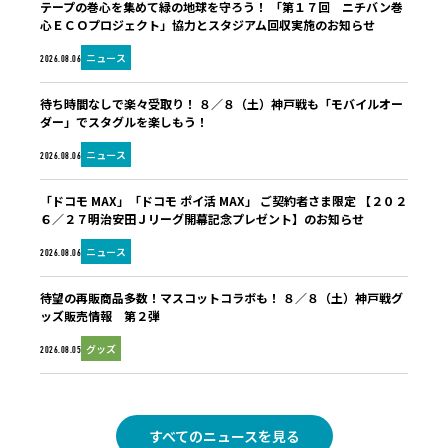
テープの巻心を集めて緑の地球を守ろう！ 「第１７回 ニチバン巻
心ＥＣＯプロジェクト」協力とスタジアム回収実施のお知らせ
ニュース
2026.08.06
待ち時間なしで楽々受取り！ ８／８（土）神戸戦も「モバイルオー
ダー」でスタグルを楽しもう！
ニュース
2026.08.06
「ドコモ MAX」「ドコモ ポイ活 MAX」 ご契約者さま限定 【２０２
６／２７明治安田Ｊリーグ開幕記念プレゼント】のお知らせ
ニュース
2026.08.06
待望の再販商品多数！マスコットコラボも！ ８／８（土）神戸戦グ
ッズ販売情報 第２弾
グッズ
2026.08.05
すべてのニュースを見る