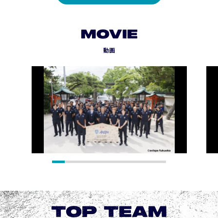
MOVIE
動画
TOP TEAM