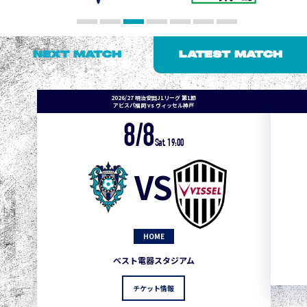
NEXT MATCH
LATEST MATCH
2026/27 明治安田J1リーグ 第1節
アビスパ福岡 vs ヴィッセル神戸
8/8
Sat. 19:00
VS
HOME
ベスト電器スタジアム
チケット情報