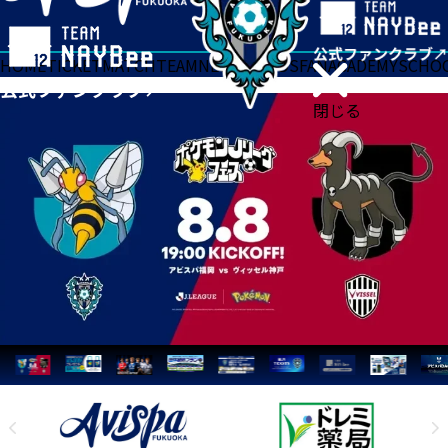
HOME
TICKET
MATCH
TEAM
NEWS
GOODS
FAN
ACADEMY
SCHO
閉じる