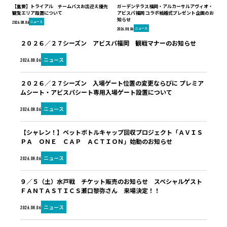
【重要】トライアル チームバスお出迎え優先
ガーデンテラス福岡・アルカーサルアヴィオ・
観覧エリア設置について
アビスパ福岡 コラボ結婚式プレゼント企画のお
知らせ
ニュース
2026.08.06
ニュース
2026.08.06
２０２６／２７シーズン アビスパ福岡 観戦マナーのお知らせ
ニュース
2026.08.06
２０２６／２７シーズン 入場ゲート位置の変更ならびに プレミア
ムシート・アビスパシート専用入場ゲート設置について
ニュース
2026.08.06
【シャレン！】ペットボトルキャップ回収プロジェクト「ＡＶＩＳ
ＰＡ ＯＮＥ ＣＡＰ ＡＣＴＩＯＮ」始動のお知らせ
ニュース
2026.08.06
９／５（土）水戸戦 チケット販売のお知らせ スペシャルゲスト
ＦＡＮＴＡＳＴＩＣＳ瀬口黎弥さん 来場決定！！
ニュース
2026.08.06