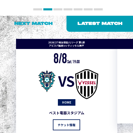
NEXT MATCH
LATEST MATCH
2026/27 明治安田J1リーグ 第1節
アビスパ福岡 vs ヴィッセル神戸
8/8
Sat. 19:00
VS
HOME
ベスト電器スタジアム
チケット情報