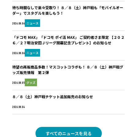
待ち時間なしで楽々受取り！ ８／８（土）神戸戦も「モバイルオー
ダー」でスタグルを楽しもう！
ニュース
2026.08.06
「ドコモ MAX」「ドコモ ポイ活 MAX」 ご契約者さま限定 【２０２
６／２７明治安田Ｊリーグ開幕記念プレゼント】のお知らせ
ニュース
2026.08.06
待望の再販商品多数！マスコットコラボも！ ８／８（土）神戸戦グ
ッズ販売情報 第２弾
グッズ
2026.08.05
８／８（土）神戸戦チケット追加販売のお知らせ
未分類
2026.08.04
すべてのニュースを見る