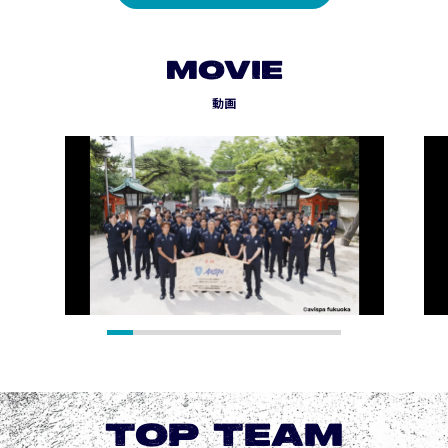
MOVIE
動画
TOP TEAM