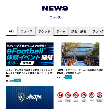
NEWS
ニュース
ALL
ニュース
チケット
チーム
試合・練習
ファンクラブ
ｅＪリーグ王者がベススタに登場！ｅＦｏｏｔ
【重要】トライアル チームバスお出迎え優先
ｂａｌｌ™体験イベント開催！ ８／８（土）神
観覧エリア設置について
戸戦
ニュース
2026.08.06
ニュース
2026.08.06