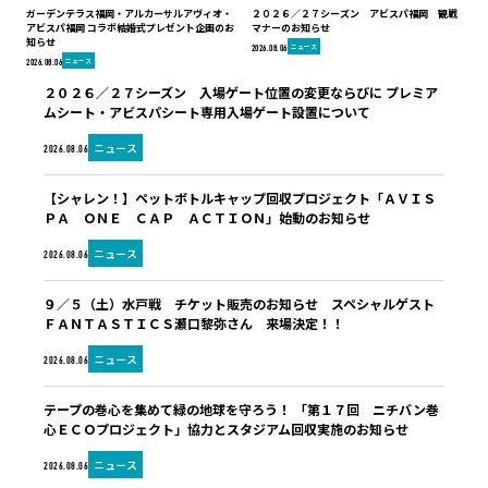
ガーデンテラス福岡・アルカーサルアヴィオ・
２０２６／２７シーズン アビスパ福岡 観戦
アビスパ福岡 コラボ結婚式プレゼント企画のお
マナーのお知らせ
知らせ
ニュース
2026.08.06
ニュース
2026.08.06
２０２６／２７シーズン 入場ゲート位置の変更ならびに プレミア
ムシート・アビスパシート専用入場ゲート設置について
ニュース
2026.08.06
【シャレン！】ペットボトルキャップ回収プロジェクト「ＡＶＩＳ
ＰＡ ＯＮＥ ＣＡＰ ＡＣＴＩＯＮ」始動のお知らせ
ニュース
2026.08.06
９／５（土）水戸戦 チケット販売のお知らせ スペシャルゲスト
ＦＡＮＴＡＳＴＩＣＳ瀬口黎弥さん 来場決定！！
ニュース
2026.08.06
テープの巻心を集めて緑の地球を守ろう！ 「第１７回 ニチバン巻
心ＥＣＯプロジェクト」協力とスタジアム回収実施のお知らせ
ニュース
2026.08.06