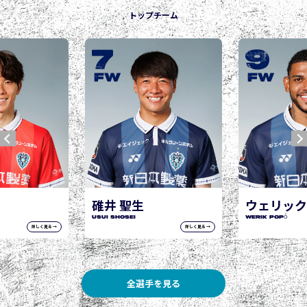
トップチーム
9
10
城後 寿
JOGO Hisashi
FW
FW
ウェリック ポポ
WERIK POPÓ
詳しく見る →
詳しく見る →
全選手を見る