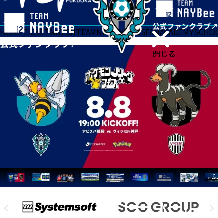
HOME
TICKET
MATCH
TEAM
NEWS
GOODS
FAN
ACADEMY
SCHO
閉じる