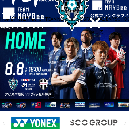
HOME
TICKET
MATCH
TEAM
NEWS
GOODS
FAN
ACADEMY
SCHO
閉じる