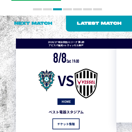
NEXT MATCH
LATEST MATCH
2026/27 明治安田J1リーグ 第1節
アビスパ福岡 vs ヴィッセル神戸
8/8
Sat. 19:00
VS
HOME
ベスト電器スタジアム
チケット情報