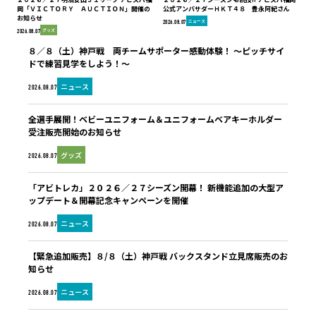
岡「ＶＩＣＴＯＲＹ ＡＵＣＴＩＯＮ」開催の
公式アンバサダーＨＫＴ４８ 豊永阿紀さん
お知らせ
ニュース
2026.08.07
グッズ
2026.08.07
８／８（土）神戸戦 両チームサポーター感動体験！ ～ピッチサイ
ドで練習見学をしよう！～
ニュース
2026.08.07
全選手展開！ベビーユニフォーム＆ユニフォームベアキーホルダー
受注販売開始のお知らせ
グッズ
2026.08.07
「アビトレカ」２０２６／２７シーズン開幕！ 新機能追加の大型ア
ップデート＆開幕記念キャンペーンを開催
ニュース
2026.08.07
【緊急追加販売】８/８（土）神戸戦 バックスタンド立見席販売のお
知らせ
ニュース
2026.08.07