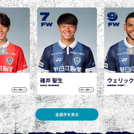
9
10
城後 寿
JOGO Hisashi
FW
FW
ウェリック ポポ
WERIK POPÓ
詳しく見る →
詳しく見る →
全選手を見る