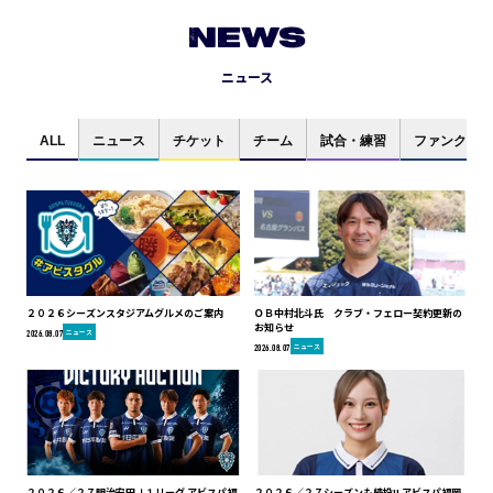
NEWS
ニュース
ALL
ニュース
チケット
チーム
試合・練習
ファンクラブ
２０２６シーズンスタジアムグルメのご案内
ＯＢ中村北斗氏 クラブ・フェロー契約更新の
お知らせ
ニュース
2026.08.07
ニュース
2026.08.07
２０２６／２７明治安田Ｊ１リーグ アビスパ福
２０２６／２７シーズンも続投!! アビスパ福岡